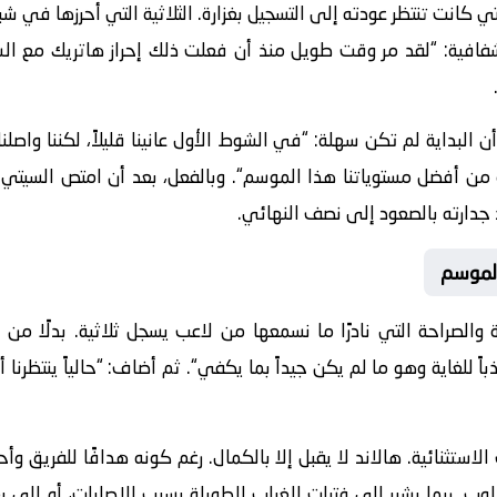
 كانت تنتظر عودته إلى التسجيل بغزارة. الثلاثية التي أحرزها في شبا
فافية: “
لقد مر وقت طويل منذ أن فعلت ذلك إحراز هاتريك مع السي
أن البداية لم تكن سهلة: “
“. وبالفعل، بعد أن امتص السيتي
 جدارته بالصعود إلى نصف النهائي.
الموسم
والصراحة التي نادرًا ما نسمعها من لاعب يسجل ثلاثية. بدلًا م
باً للغاية وهو ما لم يكن جيداً بما يكفي
“. ثم أضاف: “
حالياً ينتظرن
ستثنائية. هالاند لا يقبل إلا بالكمال. رغم كونه هدافًا للفريق وأ
. ربما يشير إلى فترات الغياب الطويلة بسبب الإصابات، أو إلى بع