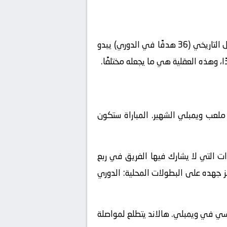
بعد الهاتريك، أصبح رصيده 21 هدفًا محليًا في البريميرليج وحده. هل هذا متذبذب؟ ربما مقارنة بموسمه الأول التاريخي (36 هدفًا في الدوري) يبدو
ًا، وهذه العقلية هي ما يجعله مختلفًا.
لعب ويمبلي الشهير. المباراة ستكون
ت التي لا يشارك فيها الفريق في ربع
كز جهده على البطولات المحلية: الدوري
يلسي في ويمبلي. هالاند يتطلع لمواصلة