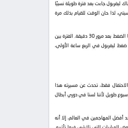
ك ليفربول جاءت بعد فترة طويلة نسبيًا
تي، لذا حان الوقت للقيام بذلك مرة
في الشوط الأول عانينا قليلاً، لكننا واصلنا الضغط بعد مرور 30 دقيقة. الفترة بين
 ضغط ليفربول في الربع ساعة الأولى،
ن الاحتفال فقط، تحدث عن مسيرته هذا
ا أسبوع طويل لأننا لسنا في دوري أبطال
حد أفضل المهاجمين في العالم، إلا أنه
ض المباريات التي تلاشى فيها تأثيره.