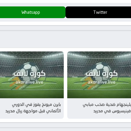
Whatsapp
Twitter
يلينجهام ضحية صخب مبابي
بايرن ميونخ يفوز في الدوري
فينيسيوس في مدريد
الألماني قبل مواجهة ريال مدريد