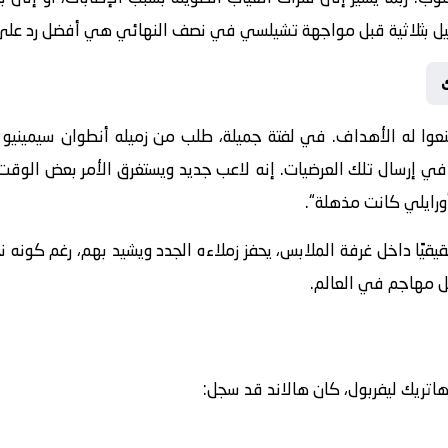
يل بثلاثية قبل مواجهة تشيلسي في نصف النهائي هي أفضل رد على 
عوا له الأهداف. في لفتة جميلة، طلب من زميله
أنطوان سيمينيو
ا
ي إرسال تلك العرضيات. إنه لاعب جديد ويستغرق الأمر بعض الوقت ل
أورايلي كانت مذهلة
“.
قيًا داخل غرفة الملابس، يحفز زملاءه الجدد ويشيد بهم، رغم كونه نجم
 مهاجم في العالم.
هاتريك ليفربول، كان هالاند قد سجل: