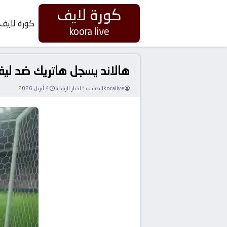
كورة لايف
كورة لايف
koora live
هالاند يسجل هاتريك ضد ليفر
koralive
التصنيف :
اخبار الرياضة
4 أبريل 2026