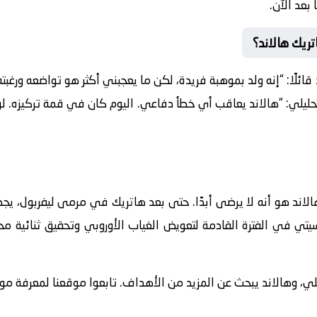
بعد الآن.
تريك هالاند؟
د قائلًا: “إنه ولد بموهبة فريدة، لكن ما يعجبني أكثر هو تواضعه ورغب
ليلي: “هالاند يعاقب أي خطأ دفاعي. اليوم كان في قمة تركيزه. لولا
 هالاند هو أنه لا يرضى أبدًا. حتى بعد هاتريك في مرمى ليفربول، يج
تي في الفترة القادمة لتعويض الغياب الأوروبي وتحقيق ثنائية محلي
 وهالاند يبحث عن المزيد من الأهداف. تابعوا موقعنا لمعرفة مواعي