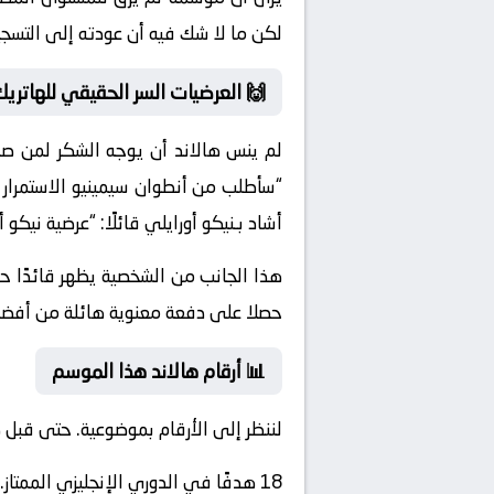
لكن ما لا شك فيه أن عودته إلى التسج
🙌 العرضيات السر الحقيقي للهاتريك
لم ينس هالاند أن يوجه الشكر لمن صن
“
سأطلب من أنطوان سيمينيو الاستمرار ف
أشاد بـ
نيكو أورايلي
قائلًا: “
عرضية نيكو 
هذا الجانب من الشخصية يظهر قائدًا حقي
حصلا على دفعة معنوية هائلة من أفضل
📊 أرقام هالاند هذا الموسم
لننظر إلى الأرقام بموضوعية. حتى قبل 
18 هدفًا في الدوري الإنجليزي الممتاز.