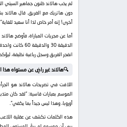
لم يخب هالاند ظنون جماهير السيتي التي
دون هاتريك مع الفريق. قال هالاند بش
أخرى! إنه أمر خاص لذا أنا سعيد للغاية
“.
أما عن مجريات المباراة، فأوضح هالاند 
الدقيقة 30 والدقيقة 60 كانت واحدة من أفضل مستوياتنا هذا الموسم
انفجر الفريق وسجل رباعية نظيفة، ليؤكد
🔍هالاند غير راضٍ عن مستواه هذا 
اللافت في تصريحات هالاند هو الجرأة 
الموسم بعبارات قاسية: “
لقد كان متذبذ
أوروبا، وهذا ليس جيداً بما يكفي
“.
هذه الكلمات تكشف عن عقلية اللاعب الا
يرى أن موسمه لم يرقَ للمستوى المطلوب