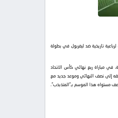
رباعية تاريخية ضد ليفربول في بطولة
، في مباراة ربع نهائي
كأس الاتحاد
يقه إلى نصف النهائي وموعد جديد مع
صف مستواه هذا الموسم بـ”المتذبذب”.