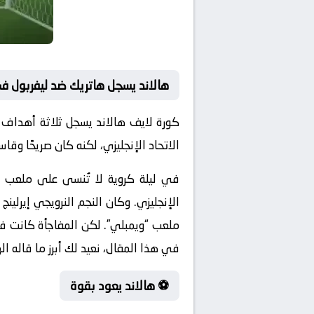
هالاند يسجل هاتريك ضد ليفربول في
كورة لايف هالاند يسجل ثلاثة أهداف ف
الاتحاد الإنجليزي، لكنه كان صريحًا وقا
في ليلة كروية لا تُنسى على ملعب “
الإنجليزي
. وكان النجم النرويجي
إيرلينج 
ملعب “ويمبلي”. لكن المفاجأة كانت في
في هذا المقال، نعيد لك أبرز ما قاله 
⚽ هالاند يعود بقوة