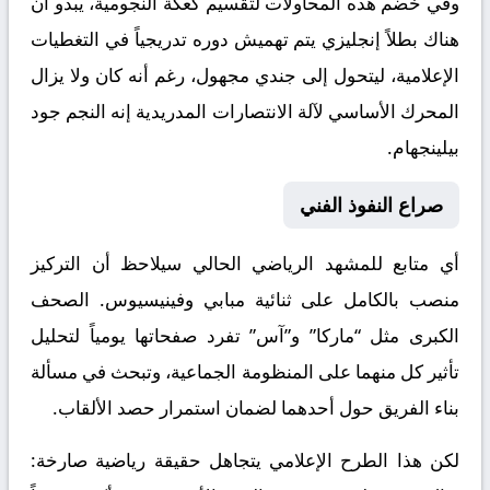
وفي خضم هذه المحاولات لتقسيم كعكة النجومية، يبدو أن
هناك بطلاً إنجليزي يتم تهميش دوره تدريجياً في التغطيات
الإعلامية، ليتحول إلى جندي مجهول، رغم أنه كان ولا يزال
المحرك الأساسي لآلة الانتصارات المدريدية إنه النجم جود
بيلينجهام.
​صراع النفوذ الفني
​أي متابع للمشهد الرياضي الحالي سيلاحظ أن التركيز
منصب بالكامل على ثنائية مبابي وفينيسيوس. الصحف
الكبرى مثل “ماركا” و”آس” تفرد صفحاتها يومياً لتحليل
تأثير كل منهما على المنظومة الجماعية، وتبحث في مسألة
بناء الفريق حول أحدهما لضمان استمرار حصد الألقاب.
​لكن هذا الطرح الإعلامي يتجاهل حقيقة رياضية صارخة: