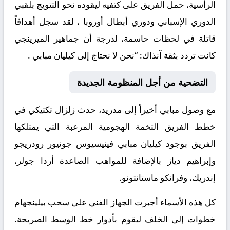
الرأسية، حمل الفريق على كتفيه ليقوده نحو التتويج بلقبي
الدوري الإسباني ودوري أبطال أوروبا ، لقد سجل أهدافاً
قاتلة في لحظات حاسمة، لدرجة أن جماهير الميرينجي
كانت تردد بثقة آنذاك: “نحن لا نحتاج إلى كيليان مبابي .
​التضحية من أجل المنظومة الجديدة
​مع وصول مبابي أخيراً إلى مدريد، حدث زلزال تكتيكي في
خطط الفريق التخمة الهجومية المرعبة التي يمتلكها
الفريق بوجود كيليان مبابي ​فينيسيوس جونيور ​رودريجو
وإبراهيم دياز ​بالإضافة للمواهب الصاعدة أردا جولر،
إندريك، وفرانكو ماستانتونو.
​كل هذه الأسماء أجبرت الجهاز الفني على سحب بيلينجهام
خطوات إلى الخلف ليقوم بأدوار خط الوسط الصريحة.