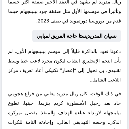
ريال مدريد لم يشهد في العقد الأخير صفقة أكثر حسماً
وتأثيراً في موسمها الأول مثل صفقة جود بيلينجهام حينما
قدم من بوروسيا دورتموند في صيف 2023.
​نسيان المدريديستا حاجة الفريق لمبابي
​دعونا نعود بالذاكرة قليلاً إلى موسم بيلينجهام الأول. لم
يأتِ النجم الإنجليزي الشاب ليكون مجرد لاعب خط وسط
تقليدي، بل تحول إلى “إعصار” تكتيكي أعاد تعريف مركز
اللاعب الشامل.
​في ذلك الوقت، كان ريال مدريد يعاني من فراغ هجومي
حاد بعد رحيل الأسطورة كريم بنزيما. حينها، تطوع
بيلينجهام لارتداء عباءة الهداف والمنقذ. بفضل تمركزه
الذكي، وحسه التهديفي العالي، وإجادته التامة للكرات