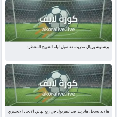
برشلونة وريال مدريد.. تفاصيل ليلة التتويج المنتظرة
هالاند يسجل هاتريك ضد ليفربول في ربع نهائي الاتحاد الانجليزي