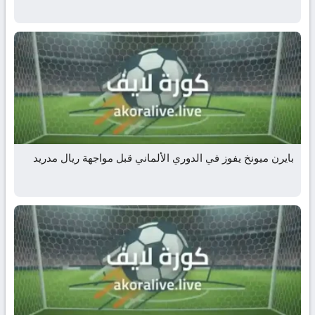
بايرن ميونخ يفوز في الدوري الألماني قبل مواجهة ريال مدريد