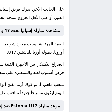
الفوز، أو على الأقل الخروج بنتيجة إيج
مشاهدة مباراة إسبانيا تحت 17 و Estonia U17
القمة المرتقبة ليست مجرد شوطين او
أوروبا, بطولة أوربا للناشئين U17.
الصراع التكتيكي بين الأجهزة الفني
فرض أسلوب لعبه والسيطرة على منطقة 
ملعب ملعب أ. لو كوك أرينا يفتح أبوا
اليوم ليكون مسرحاً جديداً تتنافس عليه أقدام لاعبي Estonia U17 و إسبانيا تحت 17. من المتوقع أن 
موعد مباراة Estonia U17 ضد إسبانيا تحت 17