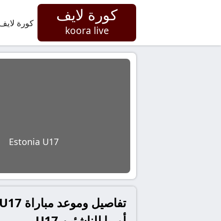
كورة لايف
كورة لايف
koora live
Estonia U17
أوربا للناشئين U17