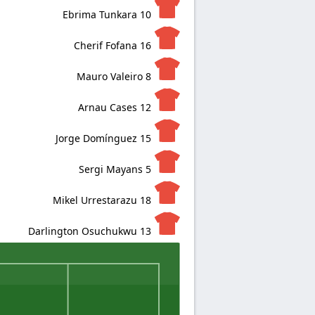
Ebrima Tunkara
10
Cherif Fofana
16
Mauro Valeiro
8
Arnau Cases
12
Jorge Domínguez
15
Sergi Mayans
5
Mikel Urrestarazu
18
Darlington Osuchukwu
13