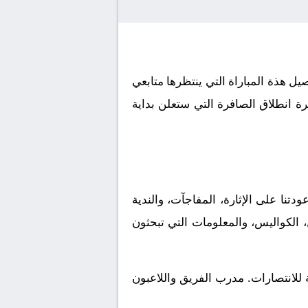
موافق 2026-05-25. كورة لايف يوفر لكم تفاصيل هذة المباراة التي ينتظرها متابعي
ة انطلاق الصافرة التي ستعلن بداية
 للناشئين U17، وهي البطولة التي طالما عودتنا على الإثارة، المفاجآت، والندية
، الكواليس، والمعلومات التي تبحثون
لمتعطشة للانتصارات. مدرب الفريق واللاعبون