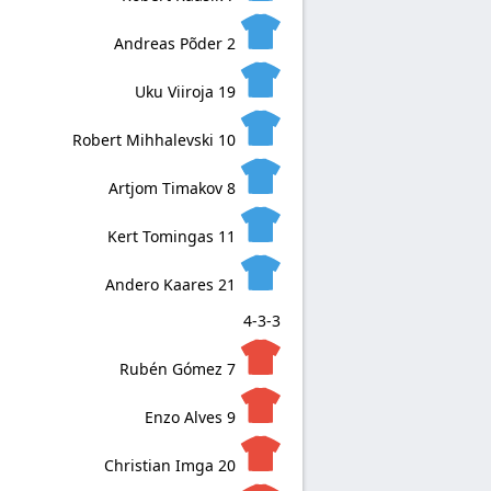
Andreas Põder
2
Uku Viiroja
19
Robert Mihhalevski
10
Artjom Timakov
8
Kert Tomingas
11
Andero Kaares
21
4-3-3
Rubén Gómez
7
Enzo Alves
9
Christian Imga
20