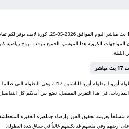
مباراة Estonia U17 و إسبانيا تحت 17 بث مباشر اليوم ال
 المواجهات الكروية هذا الموسم، الجميع يترقب بروح رياضية كبير
 الليلة.
مواجهة اليوم تأتي ضمن منافسات بطولة أوروبا, بطولة أوربا
المباريات. في هذا التقرير المفصل، نضع بين أيديكم كل التفاصيل
Estonia هذة المباراة متسلحاً بعزيمة تحقيق الفوز وإرضاء جماهيره الغفيرة ا
على ارضهم وفي ملعبهم قد يكلفهم غالياً في سباق هذة البطولة.