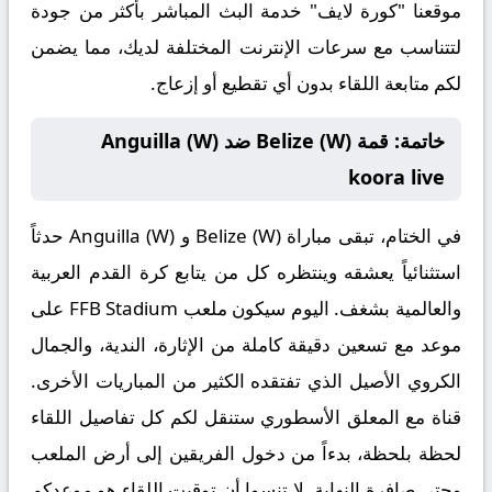
موقعنا "كورة لايف" خدمة البث المباشر بأكثر من جودة
لتتناسب مع سرعات الإنترنت المختلفة لديك، مما يضمن
لكم متابعة اللقاء بدون أي تقطيع أو إزعاج.
خاتمة: قمة Belize (W) ضد Anguilla (W)
koora live
في الختام، تبقى مباراة
Belize (W) و Anguilla (W) حدثاً
استثنائياً يعشقه وينتظره كل من يتابع كرة القدم العربية
والعالمية بشغف. اليوم سيكون ملعب FFB Stadium على
موعد مع تسعين دقيقة كاملة من الإثارة، الندية، والجمال
الكروي الأصيل الذي تفتقده الكثير من المباريات الأخرى.
قناة مع المعلق الأسطوري ستنقل لكم كل تفاصيل اللقاء
لحظة بلحظة، بدءاً من دخول الفريقين إلى أرض الملعب
وحتى صافرة النهاية. لا تنسوا أن توقيت اللقاء هو موعدكم