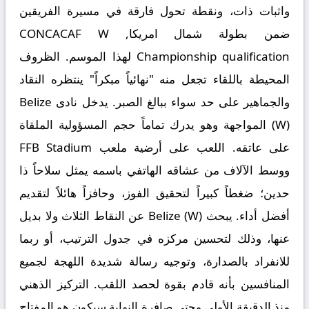
واثبات ذات، ونقطة تحول فارقة في مسيرة الفريقين
ضمن بطولة شمال امريكا, CONCACAF W
Championship qualification لهذا الموسم. الظروف
المحيطة باللقاء تجعل منه "نهائياً مبكراً" ينتظره النقاد
والجماهير على حد سواء ببالغ الصبر. يدخل نادى
Belize
(W)
المواجهة وهو يدرك تماماً حجم المسؤولية الملقاة
على عاتقه. اللعب على أرضية ملعب FFB Stadium
ووسط الآلاف من عشاقه الهاتفي باسمه يمثل سلاحاً ذا
حدين؛ ضغطاً كبيراً لتحقيق الفوز، وحافزاً هائلاً لتقديم
أفضل أداء. يبحث Belize (W) عن النقاط الثلاث ولا بديل
عنها، وذلك لتحسين مركزه في جدول الترتيب، أو ربما
للانفراد بالصدارة، وتوجيه رسالة شديدة اللهجة لجميع
المنافسين بأنه قادم بقوة لحصد اللقب. التركيز الذهني
منذ الدقيقة الأولى وحتى صافرة النهاية سيكون هو المفتاح