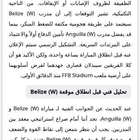
الطفيفة لظروف الإصابات أو الإيقافات. من الناحية
التكتيكية، تشير التوقعات إلى أن مدرب Belize (W)
سيعتمد على طريقة هجومية مكثفة للضغط المبكر، بينما
قد يفضل مدرب Anguilla (W) تأمين الدفاع أولاً والاعتماد
على المرتدات السريعة. التشكيل الرسمي سيتم الإعلان
عنه قبل انطلاق المباراة بساعة واحدة، ولكن الأكيد هو أن
كلا الفريقين سيبذلان قصارى جهدهما لفرض أسلوبهما
على أرضية ملعب FFB Stadium منذ الدقائق الأولى.
تحليل فني قبل انطلاق موقعة Belize (W)
عند الحديث عن الجوانب الفنية لـ
مباراة Belize (W) و
Anguilla (W)
، نجد أننا أمام صراع استراتيجي معقد بين
المدربين. يجب أن ننظر بتمعن إلى نقاط القوة والضعف
في صفوف كل فريق. فريق Belize (W) يعتمد بشكل كبير