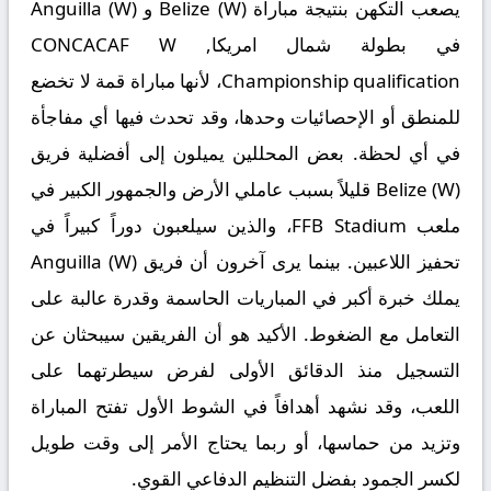
يصعب التكهن بنتيجة مباراة
Belize (W) و Anguilla (W)
في بطولة شمال امريكا, CONCACAF W
Championship qualification، لأنها مباراة قمة لا تخضع
للمنطق أو الإحصائيات وحدها، وقد تحدث فيها أي مفاجأة
في أي لحظة. بعض المحللين يميلون إلى أفضلية فريق
Belize (W) قليلاً بسبب عاملي الأرض والجمهور الكبير في
ملعب FFB Stadium، والذين سيلعبون دوراً كبيراً في
تحفيز اللاعبين. بينما يرى آخرون أن فريق Anguilla (W)
يملك خبرة أكبر في المباريات الحاسمة وقدرة عالبة على
التعامل مع الضغوط. الأكيد هو أن الفريقين سيبحثان عن
التسجيل منذ الدقائق الأولى لفرض سيطرتهما على
اللعب، وقد نشهد أهدافاً في الشوط الأول تفتح المباراة
وتزيد من حماسها، أو ربما يحتاج الأمر إلى وقت طويل
لكسر الجمود بفضل التنظيم الدفاعي القوي.