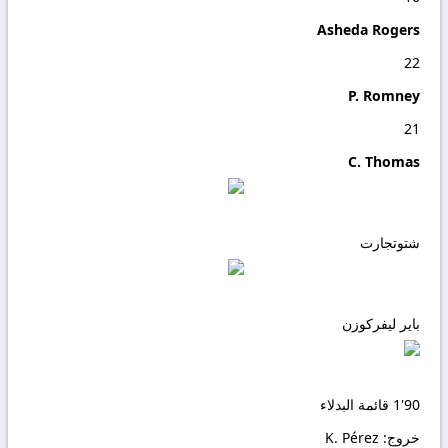
Asheda Rogers
22
P. Romney
21
C. Thomas
شتوتجارت
باير ليفركوزن
90'
1
قائمة البدلاء
خروج:
K. Pérez