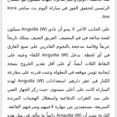
الرئيسي لتحقيق الفوز في مباراة اليوم
بث مباشر kora
.
live
على الجانب الآخر، لا يبدو أن نادي
Anguilla (W)
سيكون
لقمة سائغة في فم المضيف. الفريق الضيف يمتلك تاريخاً
عريقاً وقائمة مدججة بالنجوم القادرين على صنع الفارق
في أي لحظة. يدخل Anguilla (W) اللقاء وعينه على
النقاط الثلاث أيضاً، أو على أقل تقدير الخروج بنتيجة
إيجابية تؤمن موقعه في البطولة وتثبت قدرته على مقارعة
الكبار في عقر دارهم. استعدادات Anguilla (W) لهذه
المباراة كانت على أعلى مستوى، حيث ركز الجهاز الفني
على سد الثغرات الدفاعية واستغلال الهجمات المرتدة
السريعة، مستفيدين من مهارة لاعبيهم وسرعتهم الفائقة.
التاريخ يثبت أن Anguilla (W) دائماً ما يتألق في مثل هذه