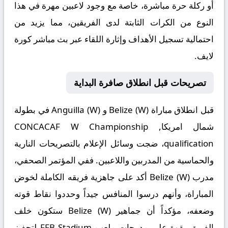
أو ركلة حرة مباشرة، خاصة مع وجود لاعبين مهرة في هذا
النوع من الكرات الثابتة لدى الفريقين، مما يزيد من
احتمالية تسجيل الأهداف وإثارة اللقاء عبر
بث مباشر كورة
لايف
.
تصريحات قبل انطلاق صافرة البداية
قبل انطلاق مباراة
Belize (W) و Anguilla (W)
في بطولة
شمال امريكا, CONCACAF W Championship
qualification، ضجت وسائل الإعلام بالتصريحات النارية
والحماسية من المدربين واللاعبين. ففي المؤتمر الصحفي،
مدرب Belize (W) أكد على جاهزية فريقه الكاملة لخوض
المباراة، وأنهم درسوا المنافس جيداً وحددوا نقاط قوته
وضعفه، مؤكداً أن جماهير Belize (W) ستكون خلف
الفريق بقوة على مدرجات ملعب FFB Stadium لتحفيز