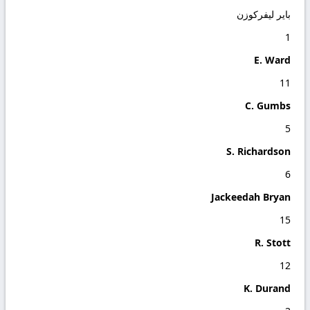
باير ليفركوزن
1
E. Ward
11
C. Gumbs
5
S. Richardson
6
Jackeedah Bryan
15
R. Stott
12
K. Durand