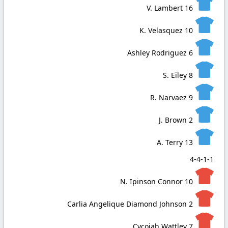
V. Lambert
16
K. Velasquez
10
Ashley Rodriguez
6
S. Eiley
8
R. Narvaez
9
J. Brown
2
A. Terry
13
4-4-1-1
N. Ipinson Connor
10
Carlia Angelique Diamond Johnson
2
Cycoiah Wattley
7