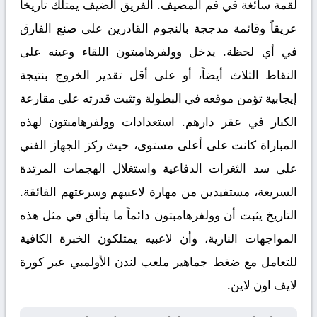
لقمة سائغة في فم المضيف. الفريق الضيف يمتلك تاريخاً
عريقاً وقائمة مدججة بالنجوم القادرين على صنع الفارق
في أي لحظة. يدخل وولفرهامبتون اللقاء وعينه على
النقاط الثلاث أيضاً، أو على أقل تقدير الخروج بنتيجة
إيجابية تؤمن موقعه في البطولة وتثبت قدرته على مقارعة
الكبار في عقر دارهم. استعدادات وولفرهامبتون لهذه
المباراة كانت على أعلى مستوى، حيث ركز الجهاز الفني
على سد الثغرات الدفاعية واستغلال الهجمات المرتدة
السريعة، مستفيدين من مهارة لاعبيهم وسرعتهم الفائقة.
التاريخ يثبت أن وولفرهامبتون دائماً ما يتألق في مثل هذه
المواجهات النارية، وأن لاعبيه يمتلكون الخبرة الكافية
للتعامل مع ضغط جماهير ملعب لندن الأولمبي عبر
كورة
لايف اون لاين
.