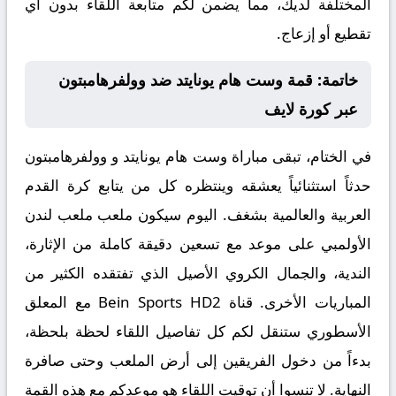
المختلفة لديك، مما يضمن لكم متابعة اللقاء بدون أي
تقطيع أو إزعاج.
خاتمة: قمة وست هام يونايتد ضد وولفرهامبتون
عبر كورة لايف
في الختام، تبقى مباراة
وست هام يونايتد و وولفرهامبتون
حدثاً استثنائياً يعشقه وينتظره كل من يتابع كرة القدم
العربية والعالمية بشغف. اليوم سيكون ملعب ملعب لندن
الأولمبي على موعد مع تسعين دقيقة كاملة من الإثارة،
الندية، والجمال الكروي الأصيل الذي تفتقده الكثير من
المباريات الأخرى. قناة Bein Sports HD2 مع المعلق
الأسطوري ستنقل لكم كل تفاصيل اللقاء لحظة بلحظة،
بدءاً من دخول الفريقين إلى أرض الملعب وحتى صافرة
النهاية. لا تنسوا أن توقيت اللقاء هو موعدكم مع هذه القمة