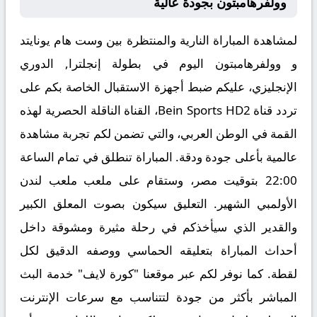
وولفرهامبتون بجودة عالية
لمشاهدة المباراة النارية والمنتظرة بين
وست هام يونايتد
و وولفرهامبتون
اليوم في بطولة إنجلترا, الدوري
الإنجليزي، عليكم ضبط أجهزة الاستقبال الخاصة بكم على
تردد قناة
Bein Sports HD2
، القناة الناقلة الحصرية لهذه
القمة في الوطن العربي، والتي تضمن لكم تجربة مشاهدة
عالمية بأعلى جودة ودقة. المباراة تنطلق في تمام الساعة
22:00
بتوقيت مصر، وستقام على ملعب
ملعب لندن
الأولمبي
الشهير. التعليق سيكون بصوت المعلق الكبير
والقدير
الذي سيأخذكم في رحلة مثيرة ومشوقة داخل
أحداث المباراة بتعليقه الحماسي ووصفه الدقيق لكل
لقطة. كما نوفر لكم عبر موقعنا "كورة لايف" خدمة البث
المباشر بأكثر من جودة لتتناسب مع سرعات الإنترنت