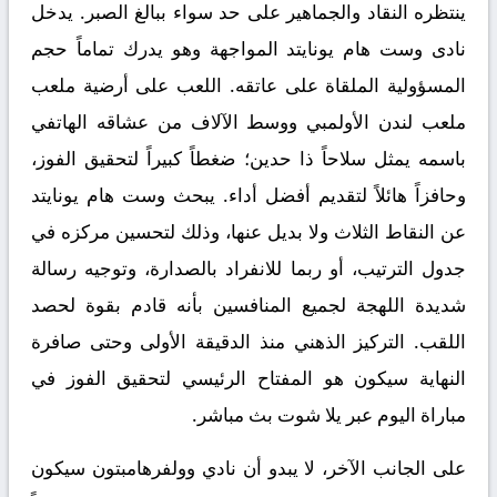
ينتظره النقاد والجماهير على حد سواء ببالغ الصبر. يدخل
نادى
وست هام يونايتد
المواجهة وهو يدرك تماماً حجم
المسؤولية الملقاة على عاتقه. اللعب على أرضية ملعب
ملعب لندن الأولمبي ووسط الآلاف من عشاقه الهاتفي
باسمه يمثل سلاحاً ذا حدين؛ ضغطاً كبيراً لتحقيق الفوز،
وحافزاً هائلاً لتقديم أفضل أداء. يبحث وست هام يونايتد
عن النقاط الثلاث ولا بديل عنها، وذلك لتحسين مركزه في
جدول الترتيب، أو ربما للانفراد بالصدارة، وتوجيه رسالة
شديدة اللهجة لجميع المنافسين بأنه قادم بقوة لحصد
اللقب. التركيز الذهني منذ الدقيقة الأولى وحتى صافرة
النهاية سيكون هو المفتاح الرئيسي لتحقيق الفوز في
مباراة اليوم عبر
يلا شوت بث مباشر
.
على الجانب الآخر، لا يبدو أن نادي
وولفرهامبتون
سيكون