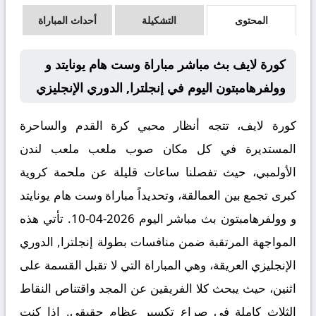
المحتوى
التشكيلة
أحداث المباراة
كورة لايف بث مباشر مباراة وست هام يونايتد و
وولفرهامبتون اليوم في إنجلترا, الدوري الإنجليزي
كورة لايف، تتجه أنظار محبي كرة القدم والساحرة
المستديرة في كل مكان صوب ملعب ملعب لندن
الأولمبي، حيث تفصلنا ساعات قليلة عن ملحمة كروية
كبرى تجمع بين العمالقة، وتحديداً مباراة
وست هام يونايتد
و وولفرهامبتون بث مباشر
اليوم 2026-04-10. تأتي هذه
المواجهة المرتقبة ضمن منافسات بطولة
إنجلترا, الدوري
الإنجليزي
العريقة، وهي المباراة التي لا تقبل القسمة على
اثنين، حيث يبحث كلا الفريقين عن المجد واقتناص النقاط
الثلاث كاملة في صراع تكسير عظام حقيقي. إذا كنت