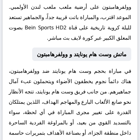
وولفرهامبتون على أرضية ملعب ملعب لندن الأولمبي.
الموعد اقترب، والمباراة باتت قريبة جداً، والجماهير تستعد
لليلة كروية تاريخية على قناة Bein Sports HD2 بصوت
المعلق الكبير عبر
كورة لايف بث مباشر
.
ماتش وست هام يونايتد و وولفرهامبتون
في مباراة بحجم
وست هام يونايتد ضد وولفرهامبتون
،
هناك دائماً نجوم يخطفون الأضواء ويتحملون عبء آمال
جماهيرهم. من جانب فريق وست هام يونايتد، تتجه الأنظار
نحو صانع الألعاب البارع والمهاجم الهداف، اللذين يمتلكان
القدرة على تغيير مجرى المباراة في أي لحظة، سواء
بالتسديد القوي من بعيد، أو بالمراوغة الفردية الساحرة
داخل منطقة الجزاء، أو بصناعة الأهداف بتمريرات حاسمة