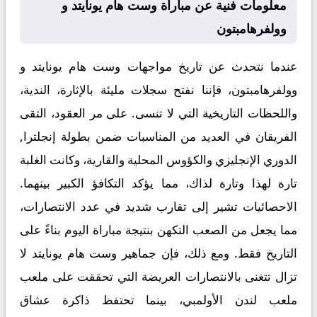
معلومات فنية عن مباراة وست هام يونايتد و
وولفرهامبتون
عندما نتحدث عن
تاريخ مواجهات وست هام يونايتد و
وولفرهامبتون
، فإننا نفتح سجلات مليئة بالإثارة، الندية،
واللحظات التاريخية التي لا تنسى. على مر العقود، التقى
الفريقان في العديد من المناسبات ضمن بطولة إنجلترا,
الدوري الإنجليزي والكؤوس المحلية والقارية، وكانت الغلبة
تارة لهذا وتارة لذاك، مما يؤكد التكافؤ الكبير بينهما.
الاحصائيات تشير إلى تقارب شديد في عدد الانتصارات،
مما يجعل من الصعب التكهن بنتيجة مباراة اليوم بناءً على
التاريخ فقط. ومع ذلك، فإن جماهير وست هام يونايتد لا
تزال تتغنى بالانتصارات العريضة التي تحققت على ملعب
ملعب لندن الأولمبي، بينما تحتفظ ذاكرة عشاق