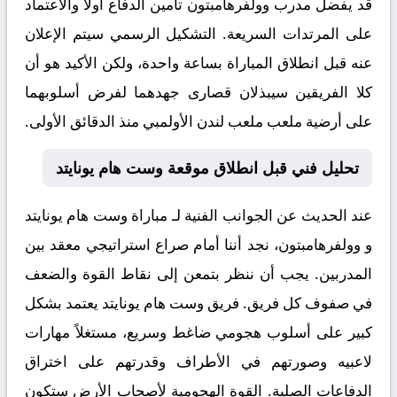
قد يفضل مدرب وولفرهامبتون تأمين الدفاع أولاً والاعتماد
على المرتدات السريعة. التشكيل الرسمي سيتم الإعلان
عنه قبل انطلاق المباراة بساعة واحدة، ولكن الأكيد هو أن
كلا الفريقين سيبذلان قصارى جهدهما لفرض أسلوبهما
على أرضية ملعب ملعب لندن الأولمبي منذ الدقائق الأولى.
تحليل فني قبل انطلاق موقعة وست هام يونايتد
عند الحديث عن الجوانب الفنية لـ
مباراة وست هام يونايتد
و وولفرهامبتون
، نجد أننا أمام صراع استراتيجي معقد بين
المدربين. يجب أن ننظر بتمعن إلى نقاط القوة والضعف
في صفوف كل فريق. فريق وست هام يونايتد يعتمد بشكل
كبير على أسلوب هجومي ضاغط وسريع، مستغلاً مهارات
لاعبيه وصورتهم في الأطراف وقدرتهم على اختراق
الدفاعات الصلبة. القوة الهجومية لأصحاب الأرض ستكون