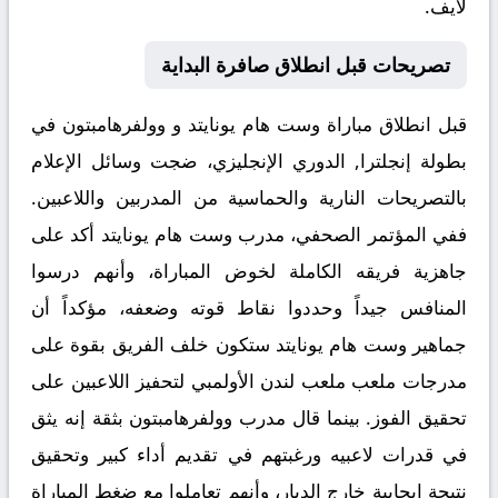
لايف
.
تصريحات قبل انطلاق صافرة البداية
قبل انطلاق مباراة
وست هام يونايتد و وولفرهامبتون
في
بطولة إنجلترا, الدوري الإنجليزي، ضجت وسائل الإعلام
بالتصريحات النارية والحماسية من المدربين واللاعبين.
ففي المؤتمر الصحفي، مدرب وست هام يونايتد أكد على
جاهزية فريقه الكاملة لخوض المباراة، وأنهم درسوا
المنافس جيداً وحددوا نقاط قوته وضعفه، مؤكداً أن
جماهير وست هام يونايتد ستكون خلف الفريق بقوة على
مدرجات ملعب ملعب لندن الأولمبي لتحفيز اللاعبين على
تحقيق الفوز. بينما قال مدرب وولفرهامبتون بثقة إنه يثق
في قدرات لاعبيه ورغبتهم في تقديم أداء كبير وتحقيق
نتيجة إيجابية خارج الديار، وأنهم تعاملوا مع ضغط المباراة