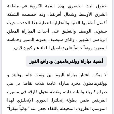
حقوق البث الحصري لهذه القمة الكروية في منطقة
الشرق الأوسط وشمال أفريقيا. وقد خصصت الشبكة
أفضل أطقمها الفنية والتحليلية لتغطية هذا الحدث، حيث
سيتولى الوصف والتعليق على أحداث المباراة المعلق
الرياضي الشهير
، والذي سيضيف بصوته المميز وحماسه
المعهود رونقاً خاصاً على تفاصيل اللقاء عبر
كورة لايف
.
أهمية مباراة وولفرهامبتون ودوافع الفوز
لا يمكن اعتبار مباراة اليوم بين
وست هام يونايتد
و
وولفرهامبتون
مجرد مباراة عادية بثلاث نقاط؛ بل هي
صراع كبرياء واثبات ذات، ونقطة تحول فارقة في مسيرة
الفريقين ضمن بطولة إنجلترا, الدوري الإنجليزي لهذا
الموسم. الظروف المحيطة باللقاء تجعل منه "نهائياً مبكراً"