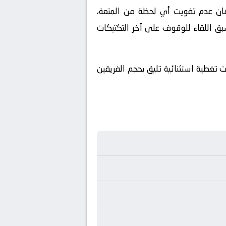
ملكة العربية السعودية. ولضمان عدم تفويت أي لحظة من المتعة،
بق اللقاء للوقوف على آخر التكتيكات
لمباراة المرتقبة حصرياً عبر شاشة قناة beIN SPORTS MAX 2، والتي أعدت تغطية استثنائية تليق بحجم الفريقين