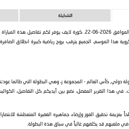
التشكيلة
مباراة نيوزيلندا و مصر بث مباشر اليوم الموافق 2026-06-22. كورة لايف يوف
ة هذا الموسم، الجميع يترقب بروح رياضية كبيرة انطلاق الصافرة ا
دولي, كأس العالم - المجموعة ز، وهي البطولة التي طالما عودتنا عل
ت. في هذا التقرير المفصل، نضع بين أيديكم كل التفاصيل، الكوالي
لحاً بعزيمة تحقيق الفوز وإرضاء جماهيره الغفيرة المتعطشة للانتصا
وفي ملعبهم قد يكلفهم غالياً في سباق هذة البطولة.