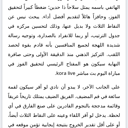
الهاتفي باسمه يمثل سلاحاً ذا حدين؛ ضغطاً كبيراً لتحقيق
الفوز، وحافزاً هائلاً لتقديم أفضل أداء. يبحث نيس عن
النقاط الثلاث ولا بديل عنها، وذلك لتحسين مركزه في
جدول الترتيب، أو ربما للانفراد بالصدارة، وتوجيه رسالة
شديدة اللهجة لجميع المنافسين بأنه قادم بقوة لحصد
اللقب. التركيز الذهني منذ الدقيقة الأولى وحتى صافرة
النهاية سيكون هو المفتاح الرئيسي لتحقيق الفوز في
مباراة اليوم
بث مباشر kora live
.
على الجانب الآخر، لا يبدو أن نادي
لو آفر
سيكون لقمة
سائغة في فم المضيف. الفريق الضيف يمتلك تاريخاً عريقاً
وقائمة مدججة بالنجوم القادرين على صنع الفارق في أي
لحظة. يدخل لو آفر اللقاء وعينه على النقاط الثلاث أيضاً،
أو على أقل تقدير الخروج بنتيجة إيجابية تؤمن موقعه في