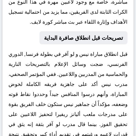
مباشرة، خاصة مع وجود لاعبين مهرة في هذا النوع من
الكرات الثابتة لدى الفريقين، مما يزيد من احتمالية تسجيل
الأهداف وإثارة اللقاء عبر
بث مباشر كورة لايف
.
تصريحات قبل انطلاق صافرة البداية
قبل انطلاق مباراة
نيس و لو آفر
في بطولة فرنسا, الدوري
الفرنسي، ضجت وسائل الإعلام بالتصريحات النارية
والحماسية من المدربين واللاعبين. ففي المؤتمر الصحفي،
مدرب نيس أكد على جاهزية فريقه الكاملة لخوض
المباراة، وأنهم درسوا المنافس جيداً وحددوا نقاط قوته
وضعفه، مؤكداً أن جماهير نيس ستكون خلف الفريق بقوة
على مدرجات ملعب أليانز ريفيرا لتحفيز اللاعبين على
تحقيق الفوز. بينما قال مدرب لو آفر بثقة إنه يثق في
قدرات لاعبيه ورغبتهم في تقديم أداء كبير وتحقيق نتيجة