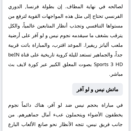
لصالحه في نهاية المطاف. إن بطولة
فرنسا, الدوري
الفرنسي
تحتاج إلى مثل هذه المواجهات القوية لترفع من
مستواها التنافسي وتجذب أنظار المتابعين عالمياً، والكل
يترقب بشغف ما سيقدمه نجوم نيس و لو آفر على أرضية
ملعب أليانز ريفيرا. الموعد اقترب، والمباراة باتت قريبة
جداً، والجماهير تستعد لليلة كروية تاريخية على قناة beIN
Sports 3 HD بصوت المعلق الكبير عبر
كورة لايف بث
مباشر
.
ماتش نيس و لو آفر
في مباراة بحجم
نيس ضد لو آفر
، هناك دائماً نجوم
يخطفون الأضواء ويتحملون عبء آمال جماهيرهم. من
جانب فريق نيس، تتجه الأنظار نحو صانع الألعاب البارع