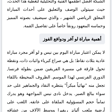
الشبكة أفضل أطقمها الفنية والتحليلية لتغطية هذا الحدث،
حيث سيتولى الوصف والتعليق على أحداث المباراة
المعلق الرياضي الشهير
، والذي سيضيف بصوته المميز
وحماسه المعهود رونقاً خاصاً على تفاصيل القمة.
أهمية مباراة لو آفر ودوافع الفوز
لا يمكن اعتبار مباراة اليوم بين
نيس
و
لو آفر
مجرد مباراة
عادية بثلاث نقاط؛ بل هي صراع كبرياء واثبات ذات، ونقطة
تحول فارقة في مسيرة الفريقين ضمن بطولة فرنسا,
الدوري الفرنسي لهذا الموسم. الظروف المحيطة باللقاء
تجعل منه "نهائياً مبكراً" ينتظره النقاد والجماهير على حد
سواء ببالغ الصبر. يدخل نادى
نيس
المواجهة وهو يدرك
تماماً حجم المسؤولية الملقاة على عاتقه. اللعب على
أرضية ملعب أليانز ريفيرا ووسط الآلاف من عشاقه