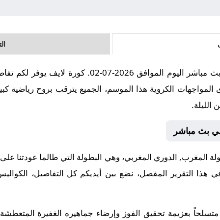
ال
مباراة نهضة بركان و الوداد الرياضي بث مباشر اليوم المو
 المواجهات الكروية هذا الموسم، الجميع يترقب بروح رياضية كبير
 الليلة.
اضي بث مباشر
المغرب, الدوري المغربي، وهي البطولة التي طالما عودتنا على الإ
في هذا التقرير المفصل، نضع بين أيديكم كل التفاصيل، الكواليس
متسلحاً بعزيمة تحقيق الفوز وإرضاء جماهيره الغفيرة المتعطشة 