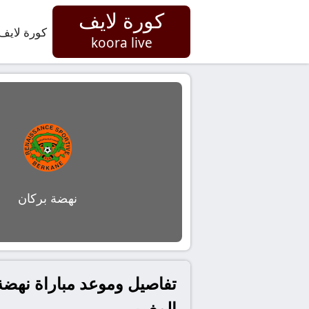
كورة لايف
كورة لايف
koora live
نهضة بركان
المغربي