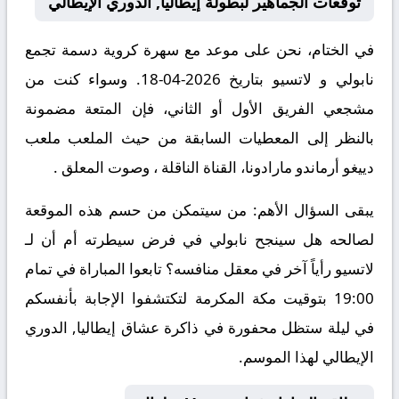
توقعات الجماهير لبطولة إيطاليا, الدوري الإيطالي
في الختام، نحن على موعد مع سهرة كروية دسمة تجمع
نابولي و لاتسيو بتاريخ 2026-04-18. وسواء كنت من
مشجعي الفريق الأول أو الثاني، فإن المتعة مضمونة
بالنظر إلى المعطيات السابقة من حيث الملعب ملعب
دييغو أرماندو مارادونا، القناة الناقلة ، وصوت المعلق .
يبقى السؤال الأهم: من سيتمكن من حسم هذه الموقعة
لصالحه هل سينجح نابولي في فرض سيطرته أم أن لـ
لاتسيو رأياً آخر في معقل منافسه؟ تابعوا المباراة في تمام
19:00 بتوقيت مكة المكرمة لتكتشفوا الإجابة بأنفسكم
في ليلة ستظل محفورة في ذاكرة عشاق إيطاليا, الدوري
الإيطالي لهذا الموسم.