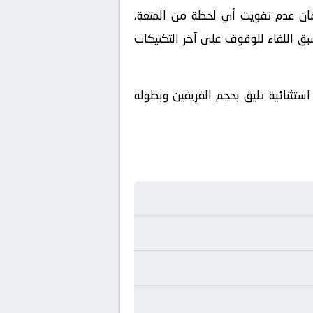
ملكة العربية السعودية. ولضمان عدم تفويت أي لحظة من المتعة،
بق اللقاء للوقوف على آخر التكتيكات
 حصرياً عبر شاشة قناة Starzplay، والتي أعدت تغطية استثنائية تليق بحجم الفريقين وبطولة