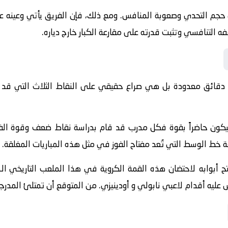
ي حجم التحدي وصعوبة المنافس. ومع ذلك، فإن الفريق يأتي وعينه عل
قفه التنافسي وتثبت قدرته على مقارعة الكبار خارج دياره.
 دقائق معدودة بل هي صراع حقيقي على النقاط الثلاث التي قد 
ة سيكون حاضراً بقوة فكل مدرب قد قام بدراسة نقاط ضعف وقوة ا
ط الوسط التي تُعد مفتاح الفوز في مثل هذه المباريات المغلقة.
تح أبوابه لاحتضان هذه القمة الكروية في هذا الملعب التاريخي ال
س عليه أقدام لاعبي نابولي و أودينيزي. من المتوقع أن تمتلئ المدرج