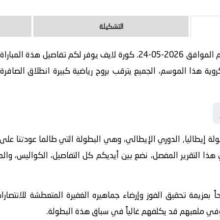
التشكيلة
مباراة نابولي و أودينيزي بث مباشر اليوم الموافق 2026-05-24. كورة لايف ي
ة هذا الموسم، الجميع يترقب بروح رياضية كبيرة انطلاق الصافرة ا
إيطاليا, الدوري الإيطالي، وهي البطولة التي طالما عودتنا على الإ
 هذا التقرير المفصل، نضع بين أيديكم كل التفاصيل، الكواليس، وال
ً بعزيمة تحقيق الفوز وإرضاء جماهيره الغفيرة المتعطشة للانتصار
وفي ملعبهم قد يكلفهم غالياً في سباق هذة البطولة.