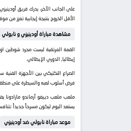
على الجانب الآخر، يدرك فريق أودينيز
الأقل الخروج بنتيجة إيجابية تعزز من مو
مشاهدة مباراة أودينيزي و نابولي
القمة المرتقبة ليست مجرد شوطين او
إيطاليا, الدوري الإيطالي.
الصراع التكتيكي بين الأجهزة الفني
فرض أسلوب لعبه والسيطرة على منطقة خ
ملعب ملعب دييغو أرماندو مارادونا يف
يستعد اليوم ليكون مسرحاً جديداً تتناف
موعد مباراة نابولي ضد أودينيزي