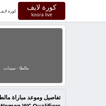
كورة لايف
كورة لايف
koora live
مالطا - سيدات
Women WC Qualifiers