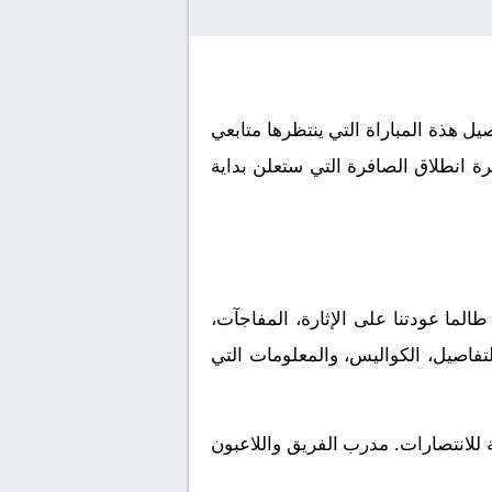
لموافق 2026-06-09. كورة لايف يوفر لكم تفاصيل هذة المباراة التي ينتظرها متابعي
ة انطلاق الصافرة التي ستعلن بداية
 UEFA Women WC Qualifiers، وهي البطولة التي طالما عودتنا على الإثارة، المفاجآت،
لتفاصيل، الكواليس، والمعلومات التي
 للانتصارات. مدرب الفريق واللاعبون