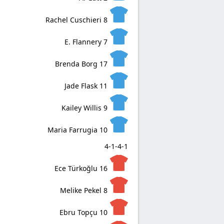
Rachel Cuschieri
8
E. Flannery
7
Brenda Borg
17
Jade Flask
11
Kailey Willis
9
Maria Farrugia
10
4-1-4-1
Ece Türkoğlu
16
Melike Pekel
8
Ebru Topçu
10