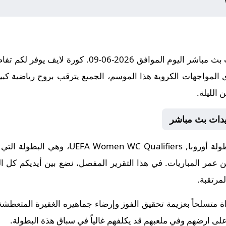
مباراة مالطا - سيدات و تركيا - سيدات بث مباشر اليوم ا
 المواجهات الكروية هذا الموسم، الجميع يترقب بروح رياضية كبير
 الليلة.
سيدات بث مباشر
مواجهة اليوم تأتي ضمن منافسات بطولة أوروبا,
 من عمر المباريات. في هذا التقرير المفصل، نضع بين أيديكم كل ا
لمرتقبة.
ة متسلحاً بعزيمة تحقيق الفوز وإرضاء جماهيره الغفيرة المتعطشة
على ارضهم وفي ملعبهم قد يكلفهم غالياً في سباق هذة البطولة.