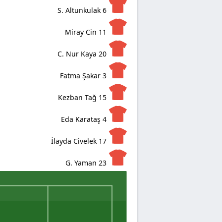
S. Altunkulak
6
Miray Cin
11
C. Nur Kaya
20
Fatma Şakar
3
Kezban Tağ
15
Eda Karataş
4
İlayda Civelek
17
G. Yaman
23