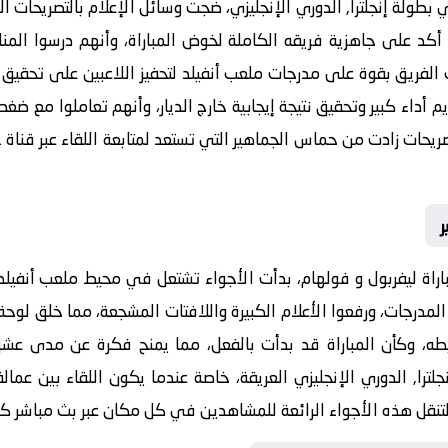
بطولة إنجلترا, الدوري الإنجليزي، ضجت وسائل الإعلام بالتصريحات الن
كد على جاهزية فريقه الكاملة لخوض المباراة، وأنهم درسوا المن
لفريق بقوة على مدرجات ملعب أنفيلد لتحفيز اللاعبين على تحقيق ال
أداء كبير وتحقيق نتيجة إيجابية خارج الديار، وأنهم تعاملوا مع ضغ
ر
اراة
ليفربول و فولهام
، بدأت الأجواء تشتعل في محيط ملعب أنفيلد
المدرجات، ورفعوا الأعلام الكبيرة واللافتات المشجعة، مما خلق لوحة 
طه، وكأن المباراة قد بدأت بالفعل، مما يمنح فكرة عن مدى عش
جلترا, الدوري الإنجليزي
بث مباشر كو