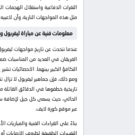
الثغرات الدفاعية واستغلال الهجمات ال
مثل هذه المواجهات النارية، وأن لاعبيه
معلومات فنية عن مباراة ليفربول و
عندما نتحدث عن
تاريخ مواجهات ليفربول
الفريقان في العديد من المناسبات ضمن ب
التكافؤ الكبير بينهما. الاحصائيات تشير
ومع ذلك، فإن جماهير ليفربول لا تزال ت
تاريخية خطفوها في الدقائق القاتلة م
الحالي، حيث يسعى كل جيل لإضافة سطر
عبر
موقع كورة لايف
.
بناءً على القراءات الفنية والمباريات ا
التغييرات الطفيفة لظروف الإصابات أو 