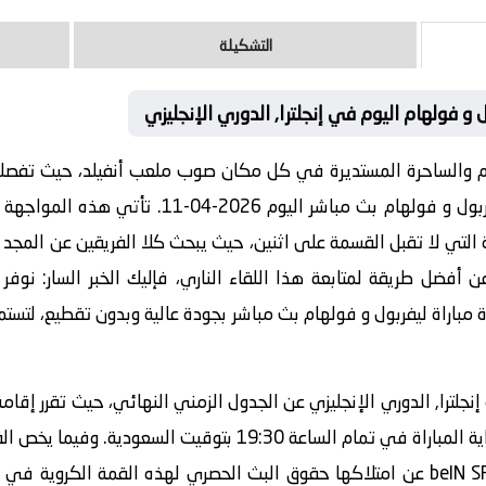
التشكيلة
و فولهام اليوم في إنجلترا, الدوري الإنجليزي
دم والساحرة المستديرة في كل مكان صوب ملعب أنفيلد، حيث تفصلن
بول و فولهام بث مباشر
اليوم 2026-04-11. تأتي هذه المواجهة المرتقبة ضمن منافسات بطولة
 التي لا تقبل القسمة على اثنين، حيث يبحث كلا الفريقين عن المجد 
فضل طريقة لمتابعة هذا اللقاء الناري، فإليك الخبر السار: نوفر 
مباراة ليفربول و فولهام بث مباشر
بجودة عالية وبدون تقطيع، لتس
جلترا, الدوري الإنجليزي عن الجدول الزمني النهائي، حيث تقرر إقامة 
يوم 2026-04-11. وستنطلق صافرة بداية المباراة في تمام الساعة 30
فقد أعلنت شبكة قنوات beIN SPORTS HD 1 عن امتلاكها حقوق البث الحصري لهذه الق