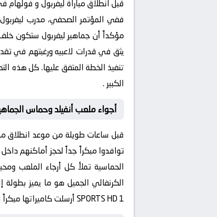
قبل انطلاق مباراة
ليفربول و فولهام
في 
ففي المؤتمر الصحفي، مدرب ليفربول أ
مؤكداً أن جماهير ليفربول ستكون خلف ا
يثق في قدرات لاعبيه ورغبتهم في تقديم 
الكبير .
أجواء ملعب أنفيلد وحماس الجماهي
قبل ساعات طويلة من موعد انطلاق مب
توافدوا مبكراً جداً لحجز أماكنهم داخل 
الحماسية تملأ كل أرجاء الملعب ومحي
الكرنفالي الجميل هو ما يميز بطولة
إن
SPORTS HD 1 أرسلت كاميراتها مبكراً لتنقل هذه الأجواء الرائعة للمشاهدين في كل مكان عبر