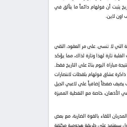
يخ يثبت أن فولهام دائماً ما يتألق في
 اون لاين
.
خية التي لا تنسى. على مر العقود، التقى
لغلبة تارة لهذا وتارة لذاك، مما يؤكد
ة مباراة اليوم بناءً على التاريخ فقط.
ظ ذاكرة عشاق فولهام بلقطات لانتصارات
يضيف ضغطاً إضافياً على لاعبي الجيل
 الأذهان، خاصة مع التغطية المميزة
لمدربان اللقاء بالقوة الضاربة، مع بعض
فربول سيعتمد على طريقة هجومية مكثفة