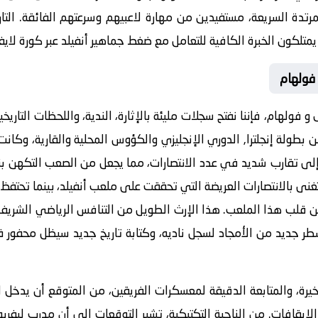
مرتدة السريعة، مستفيدين من مهارة لاعبيهم وسرعتهم الفائقة. التار
 يمتلكون الخبرة الكافية للتعامل مع ضغط جماهير أنفيلد عبر
كورة لايف
 فولهام
 و فولهام
، فإننا نفتح سجلات مليئة بالإثارة، الندية، واللحظات التاري
طولة إنجلترا, الدوري الإنجليزي والكؤوس المحلية والقارية، وكانت ا
 إلى تقارب شديد في عدد الانتصارات، مما يجعل من الصعب التكهن بنتيج
تغنى بالانتصارات العريضة التي تحققت على ملعب أنفيلد، بينما تحتف
ن قلب هذا الملعب. هذا الإرث الطويل من التنافس الرياضي الشريف 
 جديد من الأمجاد لسجل ناديه، وكتابة تاريخ جديد سيظل محفور في
لأخيرة، والمتابعة الدقيقة لمعسكرات الفريقين، من المتوقع أن يدخل ا
الإيقافات. من الناحية التكتيكية، تشير التوقعات إلى أن مدرب لي