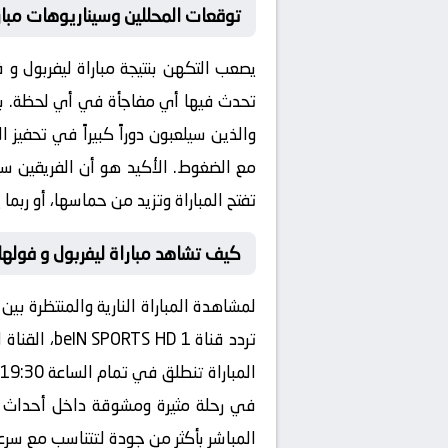
توقعات المحللين وسيناريوهات مبارا
يصعب التكهن بنتيجة مباراة
ليفربول و 
تحدث فيها أي مفاجأة في أي لحظة. بعض
والذين سيلعبون دوراً كبيراً في تحفيز 
مع الضغوط. الأكيد هو أن الفريقين س
تفتح المباراة وتزيد من حماسها، أو ربم
كيف تشاهد مباراة ليفربول و فولها
لمشاهدة المباراة النارية والمنتظرة بين
تردد قناة
beIN SPORTS HD 1
، القناة
المباراة تنطلق في تمام الساعة
19:30
في رحلة مثيرة ومشوقة داخل أحداث ال
المباشر بأكثر من جودة لتتناسب مع سرعا