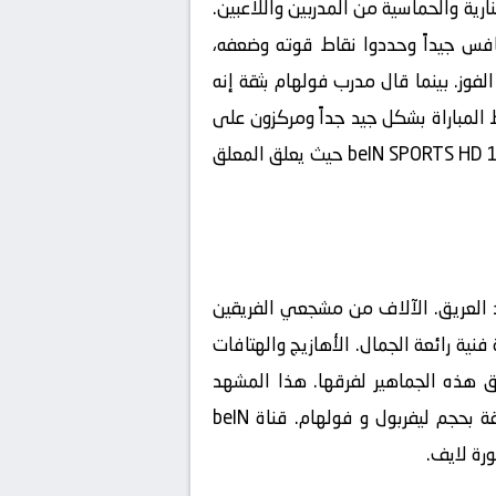
ارية والحماسية من المدربين واللاعبين.
افس جيداً وحددوا نقاط قوته وضعفه،
فوز. بينما قال مدرب فولهام بثقة إنه
ط المباراة بشكل جيد جداً ومركزون على
تنفيذ الخطة المتفق عليها. كل هذه التصريحات زادت من حماس الجماهير التي تستعد لمتابعة اللقاء عبر قناة beIN SPORTS HD 1 حيث يعلق المعلق
 العريق. الآلاف من مشجعي الفريقين
فنية رائعة الجمال. الأهازيج والهتافات
ق هذه الجماهير لفرقها. هذا المشهد
العريقة، خاصة عندما يكون اللقاء بين عمالقة بحجم ليفربول و فولهام. قناة beIN
رة لايف
.