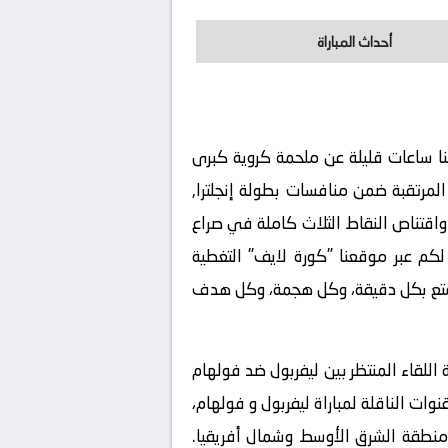
أحداث المباراة
ا ساعات قليلة عن ملحمة كروية كبرى
إنجلترا,
واقتناص النقاط الثلاث كاملة في صراع
لكم عبر موقعنا "كورة لايف" التغطية
تمتع بكل دقيقة، وكل هجمة، وكل هدف
اللقاء المنتظر بين
ليفربول ضد فولهام
19: بتوقيت السعودية. وفيما يخص القنوات الناقلة لمباراة ليفربول و فولهام،
مة الكروية في منطقة الشرق الأوسط وشمال أفريقيا.