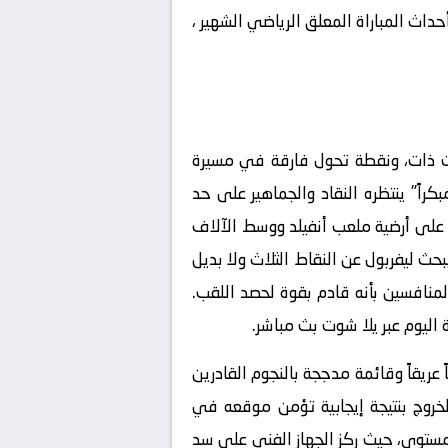
داث المباراة المعلق الرياضي الشهير
،
بات ذات، ونقطة تحول فارقة في مسيرة
كراً" ينتظره النقاد والجماهير على حد
 على أرضية ملعب أنفيلد ووسط الآلاف
بحث ليفربول عن النقاط الثلاث ولا بديل
المنافسين بأنه قادم بقوة لحصد اللقب.
اليوم عبر
يلا شوت بث مباشر
.
ريقاً وقائمة مدججة بالنجوم القادرين
لخروج بنتيجة إيجابية تؤمن موقعه في
مستوى، حيث ركز الجهاز الفني على سد