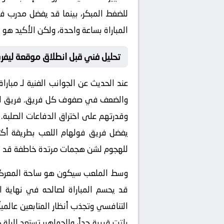
للضغط المبكر، بينما قد يفضل مدرب فول
المباراة بساعة واحدة، ولكن الأكيد هو
تحليل فني قبل انطلاق موقعة ليفر
عند الحديث عن الجوانب الفنية لـ
مباراة
والضعف في صفوف كل فريق. فريق ليفر
وقدرتهم على اختراق الدفاعات الصلبة.
يفضل فريق فولهام اللعب بطريقة أكثر 
للهجوم لشن هجمات مرتدة خاطفة قد تق
وسط الملعب سيكون هو ساحة المعركة ا
قد يحسم المباراة لصالحه في نهاية 
التنافسي وتجذب أنظار المتابعين عالمي
باتت قريبة جداً، والجماهير تستعد لليلة كروية تاريخية على قناة  1