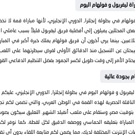
ة ليفربول و فولهام اليوم
فولهام
في بطولة إنجلترا, الدوري الإنجليزي، لأنها مباراة قمة لا ت
 المحللين يميلون إلى أفضلية فريق ليفربول قليلاً بسبب عاملي الأ
اللاعبين. بينما يرى آخرون أن فريق فولهام يملك خبرة أكبر في المبا
يبحثان عن التسجيل منذ الدقائق الأولى لفرض سيطرتهما على اللعب
ا يحتاج الأمر إلى وقت طويل لكسر الجمود بفضل التنظيم الدفاعي الق
م بجودة عالية
ليفربول و فولهام
اليوم في بطولة إنجلترا, الدوري الإنجليزي، عليكم
 الناقلة الحصرية لهذه القمة في الوطن العربي، والتي تضمن لكم ت
بتوقيت مصر، وستقام على ملعب
أنفيلد
الشهير. التعليق سيكون بصوت 
مباراة بتعليقه الحماسي ووصفه الدقيق لكل لقطة. كما نوفر لكم
ت الإنترنت المختلفة لديك، مما يضمن لكم متابعة اللقاء بدون أي تقط