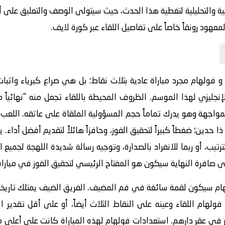
والتحليلية لتغطية هذا الحدث، حيث سيتولى الوصف والتعليق على أح
هود رونقاً خاصاً على تفاصيل اللقاء عبر
كورة لايف
.
فولهام
مجرد مباراة عادية بثلاث نقاط؛ بل هي صراع كبرياء واث
إنجليزي لهذا الموسم. الظروف المحيطة باللقاء تجعل منه "نهائياً مب
واجهة وهو يدرك تماماً حجم المسؤولية الملقاة على عاتقه. اللعب
حدين؛ ضغطاً كبيراً لتحقيق الفوز، وحافزاً هائلاً لتقديم أفضل أداء. ي
يب، أو ربما للانفراد بالصدارة، وتوجيه رسالة شديدة اللهجة لجميع 
ى صافرة النهاية سيكون هو المفتاح الرئيسي لتحقيق الفوز في مباراة 
ام
سيكون لقمة سائغة في فم المضيف. الفريق الضيف يمتلك تاريخاً ع
هام اللقاء وعينه على النقاط الثلاث أيضاً، أو على أقل تقدير ا
ار في عقر دارهم. استعدادات فولهام لهذه المباراة كانت على أعلى 