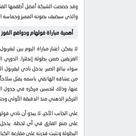
وقد خصصت الشبكة أفضل أطقمها الفنية 
والذي سيضيف بصوته المميز وحماسه المع
أهمية مباراة فولهام ودوافع الفوز
لا يمكن اعتبار مباراة اليوم بين
ليفربول
و
الفريقين ضمن بطولة إنجلترا, الدوري ال
سواء ببالغ الصبر. يدخل نادى
ليفربول
الم
من عشاقه الهاتفي باسمه يمثل سلاحاً ذا 
عنها، وذلك لتحسين مركزه في جدول الترت
التركيز الذهني منذ الدقيقة الأولى وحت
على الجانب الآخر، لا يبدو أن نادي
فوله
على صنع الفارق في أي لحظة. يدخل فول
البطولة وتثبت قدرته على مقارعة الكب