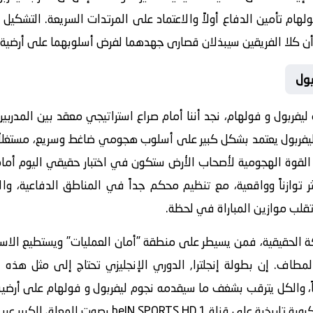
هام تأمين الدفاع أولاً والاعتماد على المرتدات السريعة. التشكيل
 أن كلا الفريقين سيبذلان قصارى جهدهما لفرض أسلوبهما على أرضية 
بول
 ليفربول و فولهام
، نجد أننا أمام صراع استراتيجي معقد بين المدرب
بول يعتمد بشكل كبير على أسلوب هجومي ضاغط وسريع، مستغلاً 
 القوة الهجومية لأصحاب الأرض ستكون في اختبار حقيقي اليوم أمام
توازناً وواقعية، مع تنظيم محكم جداً في المناطق الدفاعية، وال
لب موازين المباراة في لحظة.
لحقيقية، فمن يسيطر على منطقة "أمان العمليات" ويستطيع الاستحو
المطاف. إن بطولة
إنجلترا, الدوري الإنجليزي
تحتاج إلى مثل هذه ا
اً، والكل يترقب بشغف ما سيقدمه نجوم ليفربول و فولهام على أرضية 
beIN SPORTS HD بصوت المعلق الكبير عبر