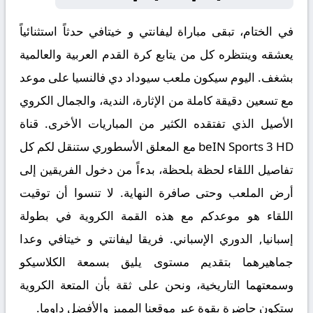
في الختام، تبقى مباراة
ليفانتي و خيتافي حدثاً استثنائياً
يعشقه وينتظره كل من يتابع كرة القدم العربية والعالمية
بشغف. اليوم سيكون ملعب سيوداد دي فالنسيا على موعد
مع تسعين دقيقة كاملة من الإثارة، الندية، والجمال الكروي
الأصيل الذي تفتقده الكثير من المباريات الأخرى. قناة
beIN Sports 3 HD مع المعلق الأسطوري ستنقل لكم كل
تفاصيل اللقاء لحظة بلحظة، بدءاً من دخول الفريقين إلى
أرض الملعب وحتى صافرة النهاية. لا تنسوا أن توقيت
اللقاء هو موعدكم مع هذه القمة الكروية في بطولة
إسبانيا, الدوري الإسباني. فريقا ليفانتي و خيتافي وعدا
جماهيرهما بتقديم مستوى يليق بسمعة الكلاسيكو
وسمعتهما التاريخية، ونحن على ثقة بأن المتعة الكروية
ستكون حاضرة بقوة عبر موقعنا المميز والأفضل داوما
.