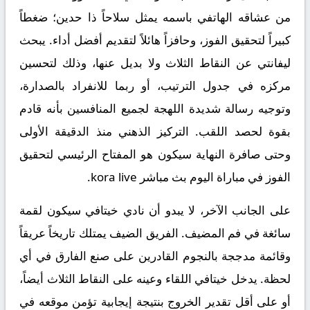
من عشاقه الهاتفي باسمه يمثل سلاحاً ذا حدين؛ ضغطاً
كبيراً لتحقيق الفوز، وحافزاً هائلاً لتقديم أفضل أداء. يبحث
ليفانتي عن النقاط الثلاث ولا بديل عنها، وذلك لتحسين
مركزه في جدول الترتيب، أو ربما للانفراد بالصدارة،
وتوجيه رسالة شديدة اللهجة لجميع المنافسين بأنه قادم
بقوة لحصد اللقب. التركيز الذهني منذ الدقيقة الأولى
وحتى صافرة النهاية سيكون هو المفتاح الرئيسي لتحقيق
الفوز في مباراة اليوم
بث مباشر kora live
.
على الجانب الآخر، لا يبدو أن نادي
خيتافي
سيكون لقمة
سائغة في فم المضيف. الفريق الضيف يمتلك تاريخاً عريقاً
وقائمة مدججة بالنجوم القادرين على صنع الفارق في أي
لحظة. يدخل خيتافي اللقاء وعينه على النقاط الثلاث أيضاً،
أو على أقل تقدير الخروج بنتيجة إيجابية تؤمن موقعه في