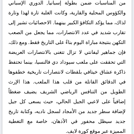
من المناسبات ضمن بطولة إسبانيا, الدوري الإسباني
والكؤوس المحلية والقارية، وكانت الغلبة تارة لهذا وتارة
لذاك، مما يؤكد التكافؤ الكبير بينهما. الاحصائيات تشير إلى
تقارب شديد في عدد الانتصارات، مما يجعل من الصعب
التكهن بنتيجة مباراة اليوم بناءً على التاريخ فقط. ومع ذلك،
فإن جماهير ليفانتي لا تزال تتغنى بالانتصارات العريضة
التي تحققت على ملعب سيوداد دي فالنسيا، بينما تحتفظ
ذاكرة عشاق خيتافي بلقطات لانتصارات تاريخية خطفوها
في الدقائق القاتلة من قلب هذا الملعب. هذا الإرث
الطويل من التنافس الرياضي الشريف يضيف ضغطاً
إضافياً على لاعبي الجيل الحالي، حيث يسعى كل جيل
لإضافة سطر جديد من الأمجاد لسجل ناديه، وكتابة تاريخ
جديد سيظل محفور في الأذهان، خاصة مع التغطية
المميزة عبر
موقع كورة لايف
.