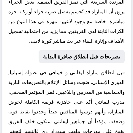
المرتدة السريعة التي تميز الفريق الضيف. بعض الخبراء
يرون أن المباراة قد تُحسم بفضل ضربة جزاء أو ركلة حرة
مباشرة، خاصة مع وجود لاعبين مهرة في هذا النوع من
الكرات الثابتة لدى الفريقين، مما يزيد من احتمالية تسجيل
الأهداف وإثارة اللقاء عبر
بث مباشر كورة لايف
.
تصريحات قبل انطلاق صافرة البداية
قبل انطلاق مباراة
ليفانتي و خيتافي
في بطولة إسبانيا,
الدوري الإسباني، ضجت وسائل الإعلام بالتصريحات النارية
والحماسية من المدربين واللاعبين. ففي المؤتمر الصحفي،
مدرب ليفانتي أكد على جاهزية فريقه الكاملة لخوض
المباراة، وأنهم درسوا المنافس جيداً وحددوا نقاط قوته
وضعفه، مؤكداً أن جماهير ليفانتي ستكون خلف الفريق
بقوة على مدرجات ملعب سيوداد دي فالنسيا لتحفيز