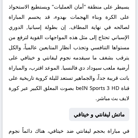
يسيطر على منطقة "أمان العمليات" ويستطيع الاستحواذ
على الكرة وبناء الهجمات بهدوء، قد يحسم المباراة
لصالحه في نهاية المطاف. إن بطولة
إسبانيا, الدوري
الإسباني
تحتاج إلى مثل هذه المواجهات القوية لترفع من
مستواها التنافسي وتجذب أنظار المتابعين عالمياً، والكل
يترقب بشغف ما سيقدمه نجوم ليفانتي و خيتافي على
أرضية ملعب سيوداد دي فالنسيا. الموعد اقترب، والمباراة
باتت قريبة جداً، والجماهير تستعد لليلة كروية تاريخية على
قناة beIN Sports 3 HD بصوت المعلق الكبير عبر
كورة
لايف بث مباشر
.
ماتش ليفانتي و خيتافي
في مباراة بحجم
ليفانتي ضد خيتافي
، هناك دائماً نجوم