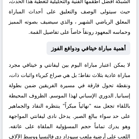
الشبكة أفضل أطقمها الفنية والتحليلية لتغطية هذا الحدث،
حيث سيتولى الوصف والتعليق على أحداث المباراة
المعلق الرياضي الشهير
، والذي سيضيف بصوته المميز
وحماسه المعهود رونقاً خاصاً على تفاصيل القمة.
أهمية مباراة خيتافي ودوافع الفوز
لا يمكن اعتبار مباراة اليوم بين
ليفانتي
و
خيتافي
مجرد
مباراة عادية بثلاث نقاط؛ بل هي صراع كبرياء واثبات ذات،
ونقطة تحول فارقة في مسيرة الفريقين ضمن بطولة
إسبانيا, الدوري الإسباني لهذا الموسم. الظروف المحيطة
باللقاء تجعل منه "نهائياً مبكراً" ينتظره النقاد والجماهير
على حد سواء ببالغ الصبر. يدخل نادى
ليفانتي
المواجهة
وهو يدرك تماماً حجم المسؤولية الملقاة على عاتقه.
اللعب على أرضية ملعب سيوداد دي فالنسيا ووسط الآلاف