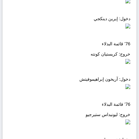
دخول:
إيرين دينكجي
76'
قائمة البدلاء
خروج:
كريستيان كونته
دخول:
آريخون إبراهيموفيتش
76'
قائمة البدلاء
خروج:
ليونيداس ستيرجيو