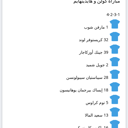
مباراة كولن و هايدينهايم
4-2-3-1
1
مارفن شوب
32
كريستوفر لوند
39
جينك أوزكاجار
2
جويل شميد
28
سيباستيان سيبولونسن
18
إيساك بيرجمان يوهانيسون
5
توم كراوس
13
سعيد المالا
16
ياكوب كامينسكي