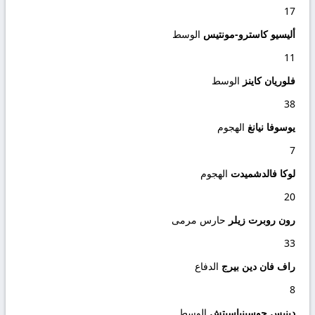
17
أليسيو كاسترو-مونتيس
الوسط
11
فلوريان كاينز
الوسط
38
يوسوفا نيانغ
الهجوم
7
لوكا فالدشميدت
الهجوم
20
رون روبرت زيلر
حارس مرمى
33
راف فان دين بيرج
الدفاع
8
دينيس حوسينباسيتش
الوسط