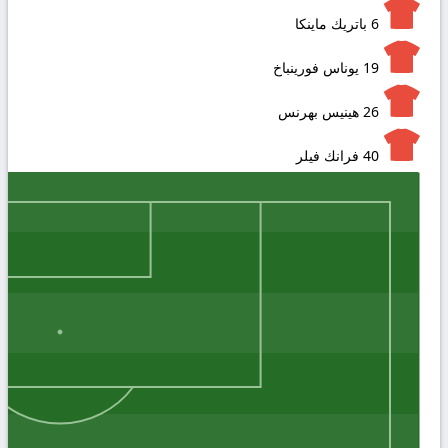
6
باتريك ماينكا
19
يوناس فورينباخ
26
هينيس بهرنس
40
فرانك فيلر