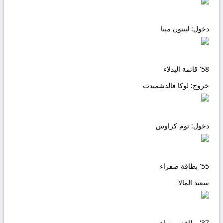
دخول:
لينتون مينا
58'
قائمة البدلاء
خروج:
لوكا فالدشميدت
دخول:
توم كراوس
55'
بطاقة صفراء
سعيد المالا
37'
بطاقة صفراء