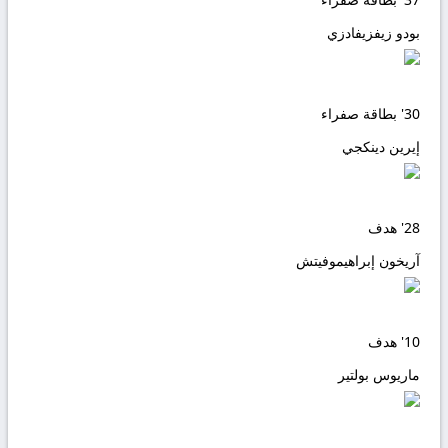
بودو زيفزيفادزي
30'
بطاقة صفراء
إيرين دينكجي
28'
هدف
آريخون إبراهيموفيتش
10'
هدف
ماريوس بولتير