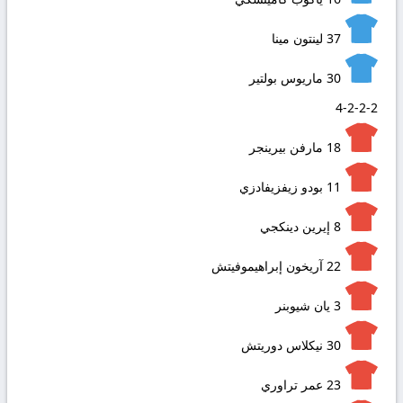
37
لينتون مينا
30
ماريوس بولتير
4-2-2-2
18
مارفن بيرينجر
11
بودو زيفزيفادزي
8
إيرين دينكجي
22
آريخون إبراهيموفيتش
3
يان شيوبنر
30
نيكلاس دوريتش
23
عمر تراوري