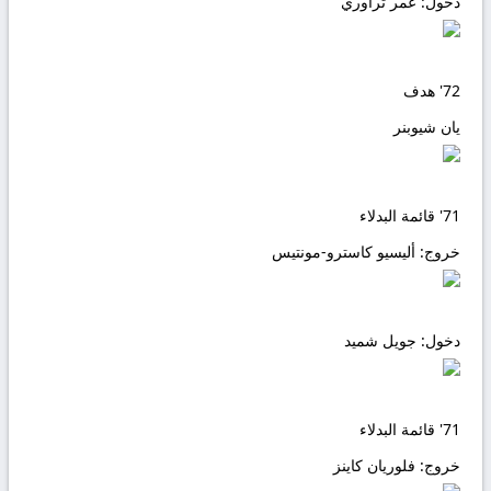
دخول:
عمر تراوري
72'
هدف
يان شيوبنر
71'
قائمة البدلاء
خروج:
أليسيو كاسترو-مونتيس
دخول:
جويل شميد
71'
قائمة البدلاء
خروج:
فلوريان كاينز