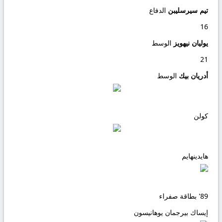
تيم سيرسليبن
الدفاع
16
يوليان نيهويز
الوسط
21
أدريان بيك
الوسط
كولن
هايدينهايم
89'
بطاقة صفراء
إيساك بيرجمان يوهانيسون