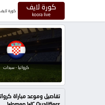
كورة لايف
كورة لايف
koora live
كرواتيا - سيدات
Women WC Qualifiers