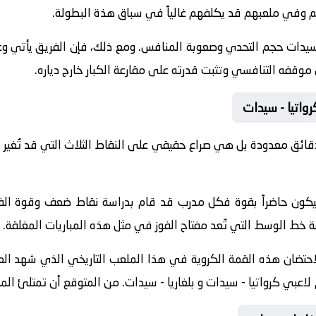
هم وفي ملعبهم قد يكلفهم غالياً في سباق هذة البطولة.
- سيدات حجم التحدي وصعوبة المنافس. ومع ذلك، فإن الفريق يأتي وعي
ن موقفه التنافسي وتثبت قدرته على مقارعة الكبار خارج دياره.
رواتيا - سيدات
قائق معدودة بل هي صراع حقيقي على النقاط الثلاث التي قد تُغير 
ة سيكون حاضراً بقوة فكل مدرب قد قام بدراسة نقاط ضعف وقوة ا
ط الوسط التي تُعد مفتاح الفوز في مثل هذه المباريات المغلقة.
احتضان هذه القمة الكروية في هذا الملعب التاريخي الذي شهد العد
 لاعبي كرواتيا - سيدات و بلغاريا - سيدات. من المتوقع أن تمتلئ الم