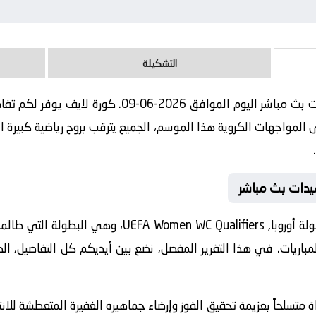
التشكيلة
مباراة كرواتيا - سيدات و بلغاريا - سيدات بث مباشر اليو
لمواجهات الكروية هذا الموسم، الجميع يترقب بروح رياضية كبيرة ان
 سيدات بث مباشر
مواجهة اليوم تأتي ضمن منافسات بطولة أوروبا, ualifiers
لمباريات. في هذا التقرير المفصل، نضع بين أيديكم كل التفاصيل، ال
ة متسلحاً بعزيمة تحقيق الفوز وإرضاء جماهيره الغفيرة المتعطشة للان