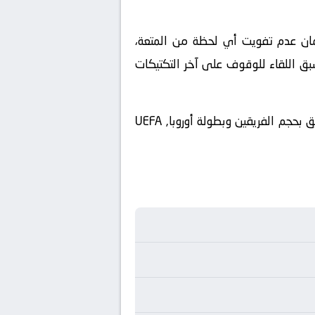
ملكة العربية السعودية. ولضمان عدم تفويت أي لحظة من المتعة،
بق اللقاء للوقوف على آخر التكتيكات
​وسيتم نقل أحداث وفعاليات هذه المباراة المرتقبة حصرياً عبر شاشة قناة ، والتي أعدت تغطية استثنائية تليق بحجم الفريقين وبطولة أوروبا, UEFA