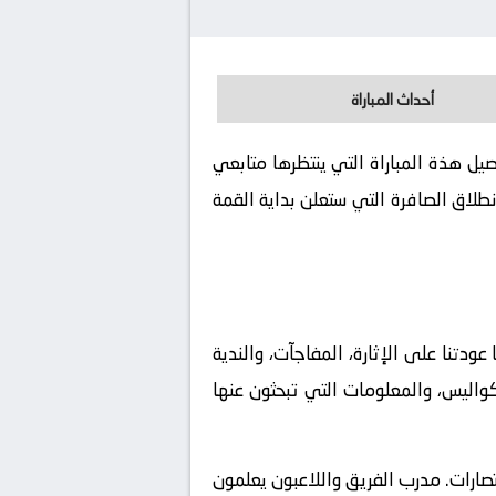
أحداث المباراة
م الموافق 2026-06-09. كورة لايف يوفر لكم تفاصيل هذة المباراة التي ينتظرها متابعي
طلاق الصافرة التي ستعلن بداية القمة
UEFA Women WC Q، وهي البطولة التي طالما عودتنا على الإثارة، المفاجآت، والندية
كواليس، والمعلومات التي تبحثون عنها
تصارات. مدرب الفريق واللاعبون يعلمون