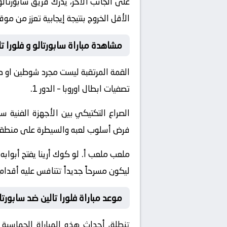
على الجانب الآخر، يدرك فريق سابورتال
الأقل الخروج بنتيجة إيجابية تعزز من مو
مشاهدة مباراة سابورتالو و فلورا تا
القمة المرتقبة ليست مجرد شوطين او د
تصفيات ابطال اوروبا – الدور 1.
الصراع التكتيكي بين الأجهزة الفني
فرض أسلوب لعبه والسيطرة على منطقة خ
ملعب ملعب أ. لو كوك أرينا يفتح أبواب
ليكون مسرحاً جديداً تتنافس عليه أقدام 
موعد مباراة فلورا تالين ضد سابورتا