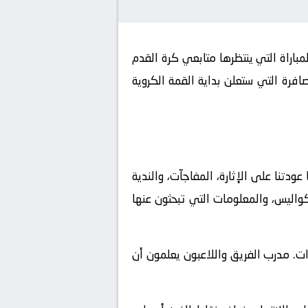
كورة لايف يوفر لكم تفاصيل هذة المباراة التي ينتظرها متابعي كرة القدم
فرة التي ستعلن بداية القمة الكروية
ل اوروبا – الدور 1، وهي البطولة التي طالما عودتنا على الإثارة، المفاجآت، والندية
كواليس، والمعلومات التي تبحثون عنها
رات. مدرب الفريق واللاعبون يعلمون أن