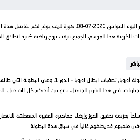
مباراة فلورا تالين و سابورتالو بث مباشر اليوم الموافق 2026-07-08. 
الكروية هذا الموسم، الجميع يترقب بروح رياضية كبيرة انطلاق الصا
باشر
مواجهة اليوم تأتي ضمن منافسات بطولة أوروبا, تصفيات ابطا
لمباريات. في هذا التقرير المفصل، نضع بين أيديكم كل التفاصيل، ال
سلحاً بعزيمة تحقيق الفوز وإرضاء جماهيره الغفيرة المتعطشة للانتصا
وفي ملعبهم قد يكلفهم غالياً في سباق هذة البطولة.