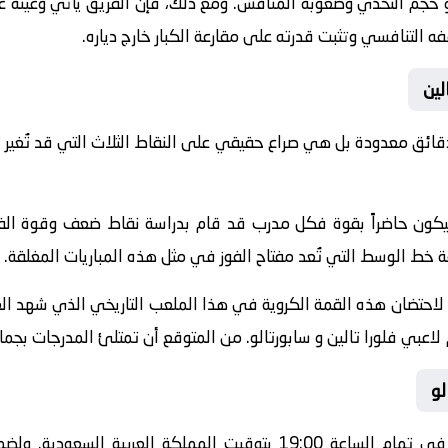
و حجم التحدي وصعوبة المنافس. ومع ذلك، فإن الفريق يأتي وعينه ع
قفه التنافسي وتثبت قدرته على مقارعة الكبار خارج دياره.
لين
قائق معدودة بل هي صراع حقيقي على النقاط الثلاث التي قد تُغير 
ة سيكون حاضراً بقوة فكل مدرب قد قام بدراسة نقاط ضعف وقوة ا
ط الوسط التي تُعد مفتاح الفوز في مثل هذه المباريات المغلقة.
ه لاحتضان هذه القمة الكروية في هذا الملعب التاريخي الذي شهد الع
لاعبي فلورا تالين و سابورتالو. من المتوقع أن تمتلئ المدرجات بجما
لو
تنطلق أحداث هذه المباراة الحماسية في تمام الساعة 19:00 بتوقيت الم