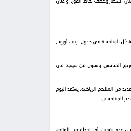
لى الانتصار وخطف نقاط الفوز، أو على
شكل المنافسة في جدول ترتيب أوروبا,
لفريق المنافس، وسنرى من سينجح في
ديد من الملاحم الرياضيه، يستعد اليوم
هير المتنافسين.
ملكة العربية السعودية. ولضمان عدم تفويت أي لحظة من المتعة،