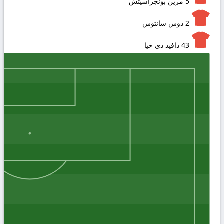
5
مرين بونجراسيتش
2
دوس سانتوس
43
دافيد دي خيا