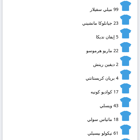
99
ميلي سفيلار
23
جيانلوكا مانشيني
5
إيفان نديكا
22
ماريو هرموسو
2
ديفين رينش
4
بريان كريستانتي
17
كواديو كونيه
43
ويسلي
18
ماتياس سولي
61
نيكولو بيسيلي