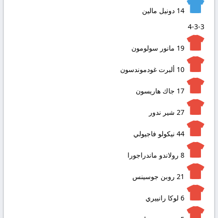
14
دونيل مالين
4-3-3
19
مانور سولومون
10
ألبرت غودموندسون
17
جاك هاريسون
27
شير ندور
44
نيكولو فاجيولي
8
رولاندو ماندراجورا
21
روبن جوسينس
6
لوكا رانييري