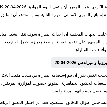
لكل من يت
د أعلنت الجهات المختصة أن أحداث المباراة سوف تنقل بشكل م
عودت الجمهور على تقديم تغطية رياضية متميزة تشمل استوديوهات
ثناء وبعد المباراة.
و ميراندس 2026-04-20
دث الكبير، تقرر أن يتم إستضافة المباراه في ملعب ملعب أبانكا ر
ستيعاب الحشود الجماهيرية المتوقع حضورها لمؤازرة الفريقين. 
ديم أفضل مستوياتهم البدنية والفنية.
شاهدين طوال الدقائق التسعين، فقد تم اختيار المعلق الرياضى