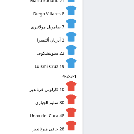
Mario Soriano
21
Diego Villares
8
7
صامويل مولاتيري
2
أدريان ألتيميرا
22
ستويتشكوف
Luismi Cruz
19
4-2-3-1
10
كارلوس فرنانديز
30
سليم الجباري
Unax del Cura
48
28
خافي هيرنانديز