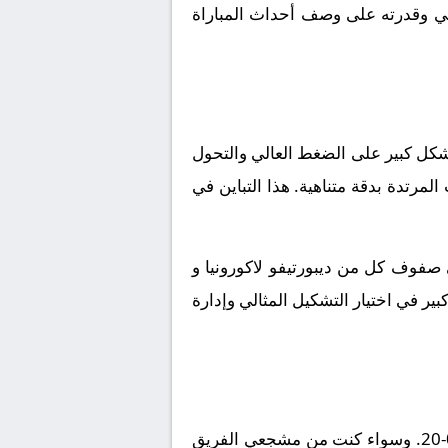
سي وقدرته على وصف أحداث المباراة
د بشكل كبير على الضغط العالي والتحول
لمرتدة بدقة متناهية. هذا التباين في
ي صفوف كل من ديبورتيفو لاكورونيا و
ير في اختيار التشكيل المثالي وإدارة
في الختام، نحن على موعد مع سهرة كروية دسمة تجمع ديبورتيفو لاكورونيا و ميراندس بتاريخ 2026-04-20. وسواء كنت من مشجعي الفريق