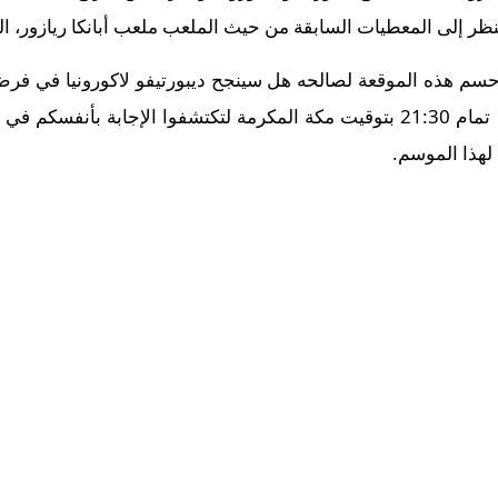
لنظر إلى المعطيات السابقة من حيث الملعب ملعب أبانكا ريازور، الق
م هذه الموقعة لصالحه هل سينجح ديبورتيفو لاكورونيا في فرض 
في معقل منافسه؟ تابعوا المباراة في تمام 21:30 بتوقيت مكة المكرمة لتكتشفو
ة لهذا الموسم.