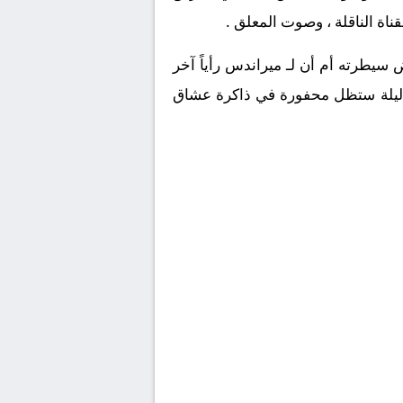
ناة الناقلة ، وصوت المعلق .
سيطرته أم أن لـ ميراندس رأياً آخر
ا الإجابة بأنفسكم في ليلة ستظل محفورة في ذاكرة عشاق