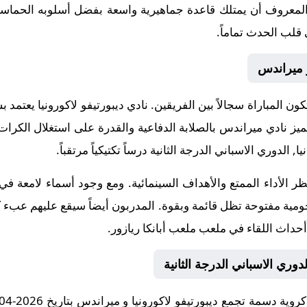
ن المعروف أن يمتلك قاعدة جماهيرية واسعة بفضل أسلوبه الحما
قلب الحدث تماماً.
و ميراندس
تكون المباراة سجالاً بين الفريقين. نادي ديبورتيفو لاكورونيا يعتم
ز نادي ميراندس بالصلابة الدفاعية والقدرة على استغلال الكرات ا
 الدوري الاسباني الدرجة الثانية درساً تكتيكياً مرتقباً.
نتظر الأداء الممتع والأهداف السينمائية. ومع وجود أسماء لامعة ف
ومية مفتوحة تظل قائمة وبقوة. المدربون أيضاً سيقع عليهم عبء كب
داث اللقاء في ملعب ملعب أبانكا ريازور.
دوري الاسباني الدرجة الثانية