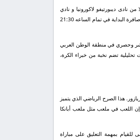
ساءل عن توقيت هذا اللقاء الكروي، فمن المقرر أن يلتقى اليوم الموافق 2026-04-20 كلا من نادى ديبورتيفو لاكورونيا و نادي
ميراندس في مواجهة نارية ضمن بطولة إسبانيا, الدوري الاسباني الدرجة الثانية. ومن المنتظر أن تنطلق صافرة البداية في تمام الساعه 21:30
باشر وحصري في منطقة الوطن العربي
 تحليلية تضم نخبة من خبراء الكرة،
يازور. هذا الصرح الرياضي الذي يتميز
إن اللعب في ملعب مثل ملعب أبانكا
 للقيام بمهمة التعليق على مباراة