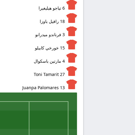
6
تياجو هيليغيرا
18
رافيل باوزا
3
فرناندو ميدرانو
15
خورخي كابيلو
4
مارتين باسكوال
Toni Tamarit
27
Juanpa Palomares
13