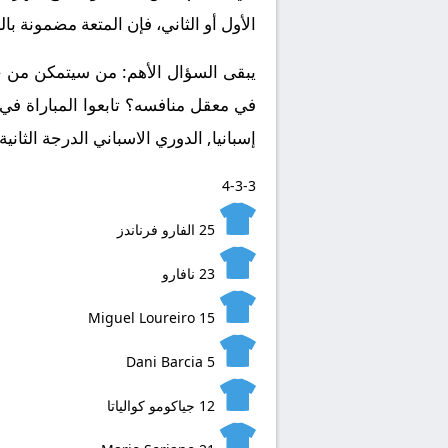
الأول أو الثاني، فإن المتعة مضمونة با
يبقى السؤال الأهم: من سيتمكن من حس
إسبانيا, الدوري الاسباني الدرجة الثاني
4-3-3
25
الفارو فرناندز
23
نافارو
Miguel Loureiro
15
Dani Barcia
5
12
جياكومو كوالياتا