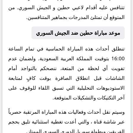
تتنافس عليه أقدام لاعبي حطين و الجيش السوري. من
المتوقع أن تمتلئ المدرجات بجماهير المتنافسين.
موعد مباراة حطين ضد الجيش السوري
تنطلق أحداث هذه المباراة الحماسية في تمام الساعة
16:00 بتوقيت المملكة العربية السعودية. ولضمان عدم
تفويت أي لحظة من المتعة، ننصحكم بالتواجد أمام
الشاشات قبل انطلاق الصافرة بوقت كافٍ لمتابعة
الاستوديوهات التحليلية التي تسبق اللقاء للوقوف على
آخر التكتيكات والتشكيلات المتوقعة.
​وسيتم نقل أحداث وفعاليات هذه المباراة المرتقبة حصرياً
عبر شاشة قناة ، والتي أعدت تغطية استثنائية تليق بحجم
الفريقين وبطولة سوريا, الدوري السوري الممتاز.