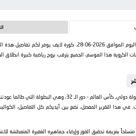
ال
مباراة جنوب أفريقيا و كندا بث مباشر اليوم الموافق 2026-06-28. كور
الكروية هذا الموسم، الجميع يترقب بروح رياضية كبيرة انطلاق الصا
شر
مواجهة اليوم تأتي ضمن منافسات بطولة دولي, كأس العالم - دور الـ 
ت. في هذا التقرير المفصل، نضع بين أيديكم كل التفاصيل، الكوالي
متسلحاً بعزيمة تحقيق الفوز وإرضاء جماهيره الغفيرة المتعطشة للان