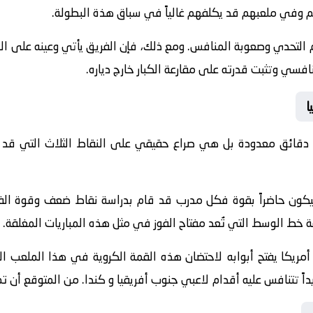
هم وفي ملعبهم قد يكلفهم غالياً في سباق هذة البطولة.
 التحدي وصعوبة المنافس. ومع ذلك، فإن الفريق يأتي وعينه على الا
تنافسي وتثبت قدرته على مقارعة الكبار خارج دياره.
ا
 دقائق معدودة بل هي صراع حقيقي على النقاط الثلاث التي قد 
ة سيكون حاضراً بقوة فكل مدرب قد قام بدراسة نقاط ضعف وقوة ا
ط الوسط التي تُعد مفتاح الفوز في مثل هذه المباريات المغلقة.
كا يفتح أبوابه لاحتضان هذه القمة الكروية في هذا الملعب ال
يداً تتنافس عليه أقدام لاعبي جنوب أفريقيا و كندا. من المتوقع أن ت