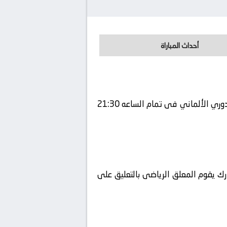
أحداث المباراة
يلتقى اليوم 2026-05-08 كلا من نادى بوروسيا دورتموند و نادي آينتراخت فرانكفورت فى بطولة ألمانيا, الدوري الألماني فى تمام الساعه 21:30
رك يقوم المعلق الرياضى بالتعليق على