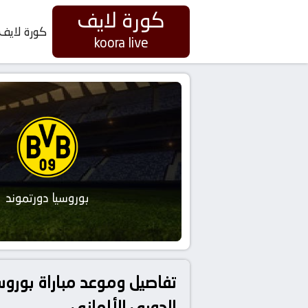
كورة لايف
كورة لايف
koora live
بوروسيا دورتموند
الدوري الألماني