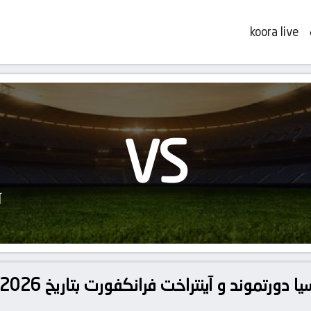
koora live
VS
آ