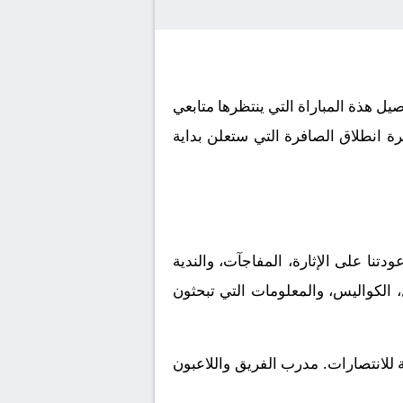
الموافق 2026-05-28. كورة لايف يوفر لكم تفاصيل هذة المباراة التي ينتظرها متابعي
ة انطلاق الصافرة التي ستعلن بداية
 للناشئين U17، وهي البطولة التي طالما عودتنا على الإثارة، المفاجآت، والندية
، الكواليس، والمعلومات التي تبحثون
المتعطشة للانتصارات. مدرب الفريق واللاعبون