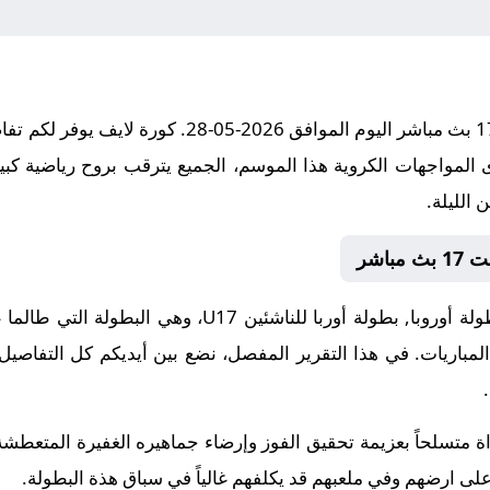
مباراة بلجيكا تحت 17 و إسبانيا تحت 17 بث مباشر اليوم 
 المواجهات الكروية هذا الموسم، الجميع يترقب بروح رياضية كبير
 الليلة.
مواجهة اليوم تأتي ضمن منافسات بطولة أوروبا, بطولة أوربا
المباريات. في هذا التقرير المفصل، نضع بين أيديكم كل التفاصيل
يكا تحت 17 هذة المباراة متسلحاً بعزيمة تحقيق الفوز وإرضاء جماهيره الغفيرة 
على ارضهم وفي ملعبهم قد يكلفهم غالياً في سباق هذة البطولة.