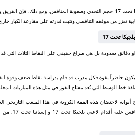
على الجانب الآخر، يدرك فريق إسبانيا تحت 17 حجم التحدي وصعوبة المنافس. ومع 
ابية تعزز من موقفه التنافسي وتثبت قدرته على مقارعة الكبار خارج 
 دقائق معدودة بل هي صراع حقيقي على النقاط الثلاث التي قد 
ة سيكون حاضراً بقوة فكل مدرب قد قام بدراسة نقاط ضعف وقوة ا
خط الوسط التي تُعد مفتاح الفوز في مثل هذه المباريات المغلق
Rakvere linnastaadion يفتح أبوابه لاحتضان هذه القمة الكروية في هذا الملعب ال
يستعد اليوم ليكون 