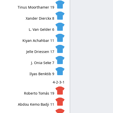
Tinus Moorthamer
19
Xander Dierckx
8
L. Van Gelder
6
Kiyan Achahbar
11
Jelle Driessen
17
J. Onia-Seke
7
Ilyas Benktib
9
4-2-3-1
Roberto Tomás
19
Abdou Kemo Badji
11