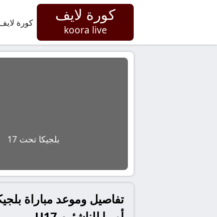
كورة لايف
كورة لايف
koora live
بلجيكا تحت 17
أوربا للناشئين U17