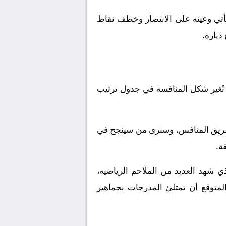
ذلك، فإن الفريق يأتي وعينه على الانتصار وخطف نقاط
دياره.
تُغير شكل المنافسة في جدول ترتيب
لفريق المنافس، وسنرى من سينجح في
ة.
تاريخي الذي شهد العديد من الملاحم الرياضيه،
مسرحاً جديداً تتنافس عليه أقدام لاعبي بلجيكا تحت 17 و إسبانيا تحت 17. من المتوقع أن تمتلئ المدرجات بجماهير