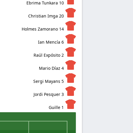
Ebrima Tunkara
10
Christian Imga
20
Holmes Zamorano
14
Ian Mencía
6
Raúl Expósito
2
Mario Díaz
4
Sergi Mayans
5
Jordi Pesquer
3
Guille
1