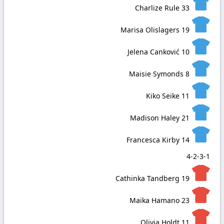
Charlize Rule
33
Marisa Olislagers
19
Jelena Canković
10
Maisie Symonds
8
Kiko Seike
11
Madison Haley
21
Francesca Kirby
14
4-2-3-1
Cathinka Tandberg
19
Maika Hamano
23
Olivia Holdt
11