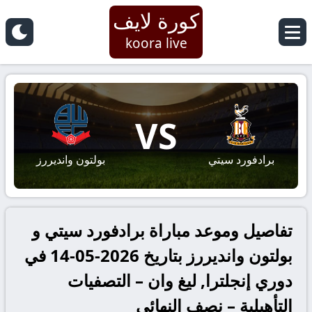
كورة لايف
koora live
VS
برادفورد سيتي
بولتون وانديررز
تفاصيل وموعد مباراة برادفورد سيتي و
بولتون وانديررز بتاريخ 2026-05-14 في
دوري إنجلترا, ليغ وان – التصفيات
التأهيلية – نصف النهائي