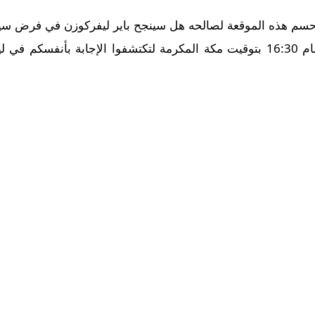
سم هذه الموقعة لصالحه هل سينجح باير ليفركوزن في فرض سيطرت
معقل منافسه؟ تابعوا المباراة في تمام 16:30 بتوقيت مكة المكرمة لتكتشفوا ا