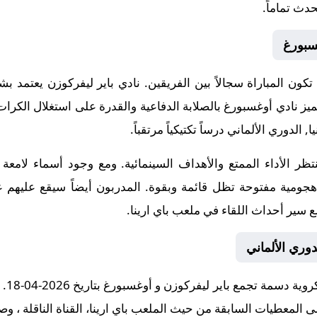
دث تماماً.
سبورغ
ن تكون المباراة سجالاً بين الفريقين. نادي باير ليفركوزن يعتمد 
ز نادي أوغسبورغ بالصلابة الدفاعية والقدرة على استغلال الكرات ا
 الدوري الألماني درساً تكتيكياً مرتقباً.
تنتظر الأداء الممتع والأهداف السينمائية. ومع وجود أسماء لا
 هجومية مفتوحة تظل قائمة وبقوة. المدربون أيضاً سيقع عليهم ع
 سير أحداث اللقاء في ملعب باي ارينا.
دوري الألماني
في ال
لى المعطيات السابقة من حيث الملعب باي ارينا، القناة الناقلة ، و