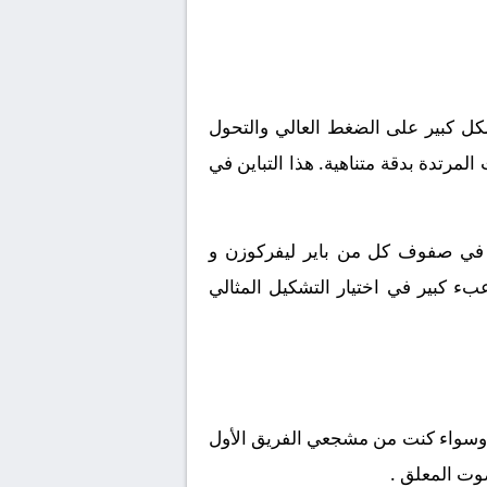
بشكل كبير على الضغط العالي والتحول
لمرتدة بدقة متناهية. هذا التباين في
معة في صفوف كل من باير ليفركوزن و
بء كبير في اختيار التشكيل المثالي
ختام، نحن على موعد مع سهرة كروية دسمة تجمع باير ليفركوزن و أوغسبورغ بتاريخ 2026-04-18. وسواء كنت من مشجعي الفريق الأول
صوت المعلق .