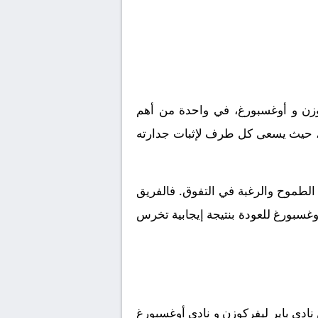
كوزن و أوغسبورغ، في واحدة من أهم
م، حيث يسعى كل طرف لإثبات جدارته
 الطموح والرغبة في التفوق. فالفريق
غسبورغ للعودة بنتيجة إيجابية تخرس
يت هذا اللقاء الكروي، فمن المقرر أن يلتقى اليوم الموافق 2026-04-18 كلا من نادى باير ليفركوزن و نادي أوغسبورغ