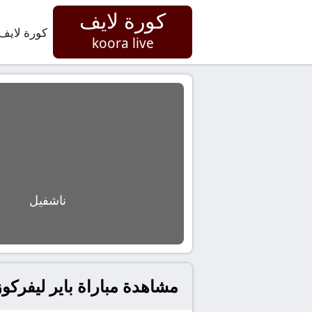
كورة لايف
كورة لايف
koora live
ناشفيل
مشاهدة مباراة باير ليفركوزن و أوغسبورغ بتاريخ 026