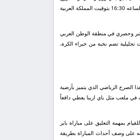
في مواجهة نارية ضمن بطولة ألمانيا, الدوري الألماني. ومن المنتظر أن تنطلق صافرة البداية في تمام الساعه 16:30 بتوقيت المملكة العربية
باشر وحصري في منطقة الوطن العربي
 تحليلية تضم نخبة من خبراء الكرة،
ذا الصرح الرياضي الذي يتميز بأرضية
في ملعب مثل باي ارينا يعطي دافعاً
يام بمهمة التعليق على مباراة باير
ه على وصف أحداث المباراة بطريقة