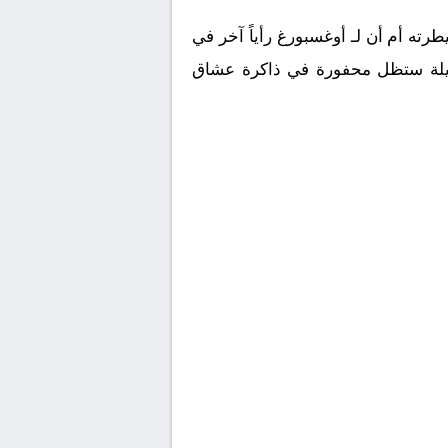
ه أم أن لـ أوغسبورغ رأياً آخر في
لإجابة بأنفسكم في ليلة ستظل محفورة في ذاكرة عشاق