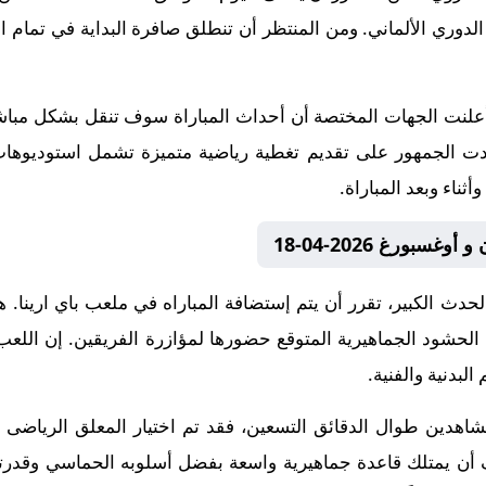
د أعلنت الجهات المختصة أن أحداث المباراة سوف تنقل بشكل م
عودت الجمهور على تقديم تغطية رياضية متميزة تشمل استوديوهات
ثناء وبعد المباراة.
بورغ 2026-04-18
حدث الكبير، تقرر أن يتم إستضافة المباراه في ملعب باي ارينا. ه
لحشود الجماهيرية المتوقع حضورها لمؤازرة الفريقين. إن اللعب 
البدنية والفنية.
اهدين طوال الدقائق التسعين، فقد تم اختيار المعلق الرياضى للق
 أن يمتلك قاعدة جماهيرية واسعة بفضل أسلوبه الحماسي وقدرت