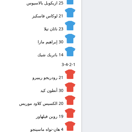
25
ازيكويل بالاسيوس
21
لوكاس فاسكيز
23
ناثان تيلا
30
إبراهيم مازا
14
باتريك شيك
3-4-2-1
21
رودريجو ريبيرو
30
أنطون كيد
20
الكسيس كلاود موريس
19
روبن فيلهاور
4
هان-نواه ماسينجو