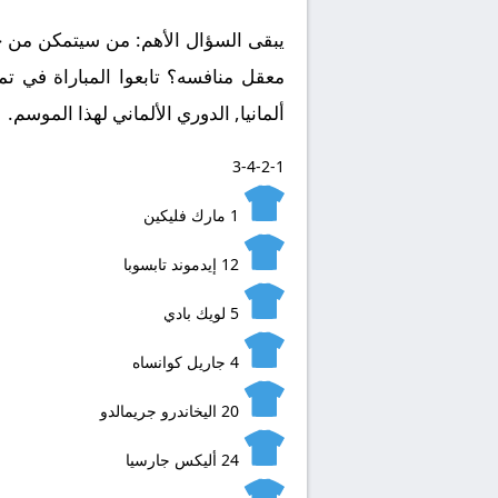
يبقى السؤال الأهم: من سيتمكن من ح
ألمانيا, الدوري الألماني لهذا الموسم.
3-4-2-1
1
مارك فليكين
12
إيدموند تابسوبا
5
لويك بادي
4
جاريل كوانساه
20
اليخاندرو جريمالدو
24
أليكس جارسيا