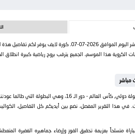
ال
مباراة الولايات المتحدة و بلجيكا بث مباشر اليوم الموافق 2026-07-07
الكروية هذا الموسم، الجميع يترقب بروح رياضية كبيرة انطلاق الصا
ث مباشر
مواجهة اليوم تأتي ضمن منافسات بطولة دولي, كأس العالم - دور الـ 
ت. في هذا التقرير المفصل، نضع بين أيديكم كل التفاصيل، الكوالي
راة متسلحاً بعزيمة تحقيق الفوز وإرضاء جماهيره الغفيرة المتعطش