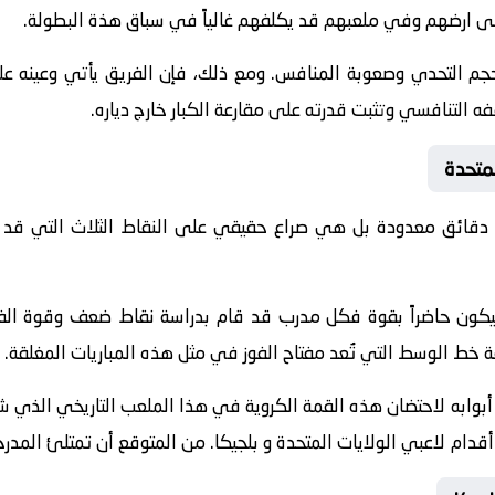
على ارضهم وفي ملعبهم قد يكلفهم غالياً في سباق هذة البطولة.
حجم التحدي وصعوبة المنافس. ومع ذلك، فإن الفريق يأتي وعينه عل
قفه التنافسي وتثبت قدرته على مقارعة الكبار خارج دياره.
لمتحدة
 دقائق معدودة بل هي صراع حقيقي على النقاط الثلاث التي قد 
ة سيكون حاضراً بقوة فكل مدرب قد قام بدراسة نقاط ضعف وقوة ا
ط الوسط التي تُعد مفتاح الفوز في مثل هذه المباريات المغلقة.
 أبوابه لاحتضان هذه القمة الكروية في هذا الملعب التاريخي الذي ش
 أقدام لاعبي الولايات المتحدة و بلجيكا. من المتوقع أن تمتلئ المدر