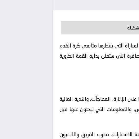
تشكيلة
. كورة لايف يوفر لكم تفاصيل هذة المباراة التي ينتظرها متابعي كرة القدم
فرة التي ستعلن بداية القمة الكروية
16، وهي البطولة التي طالما عودتنا على الإثارة، المفاجآت، والندية العالية
س، والمعلومات التي تبحثون عنها قبل
ة للانتصارات. مدرب الفريق واللاعبون