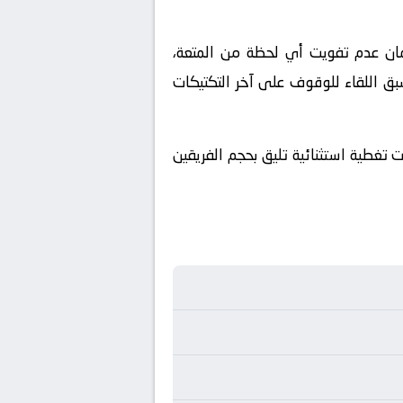
ملكة العربية السعودية. ولضمان عدم تفويت أي لحظة من المتعة،
بق اللقاء للوقوف على آخر التكتيكات
لمباراة المرتقبة حصرياً عبر شاشة قناة beIN SPORTS MAX 2، والتي أعدت تغطية استثنائية تليق بحجم الفريقين