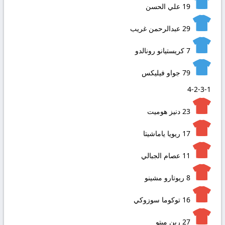
19
علي الحسن
29
عبدالرحمن غريب
7
كريستيانو رونالدو
79
جواو فيليكس
4-2-3-1
23
دنيز هوميت
17
ريويا ياماشيتا
11
عصام الجبالي
8
ريوتارو مشينو
16
توكوما سوزوكي
27
رين ميتو