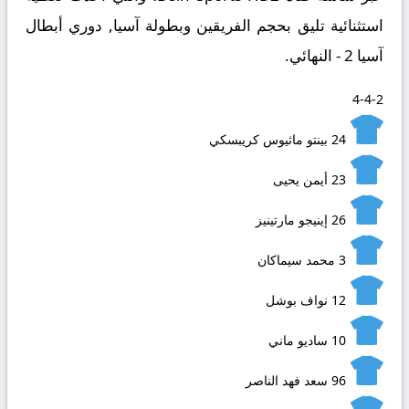
استثنائية تليق بحجم الفريقين وبطولة آسيا, دوري أبطال
آسيا 2 - النهائي.
4-4-2
24
بينتو ماثيوس كريبسكي
23
أيمن يحيى
26
إينيجو مارتينيز
3
محمد سيماكان
12
نواف بوشل
10
ساديو ماني
96
سعد فهد الناصر