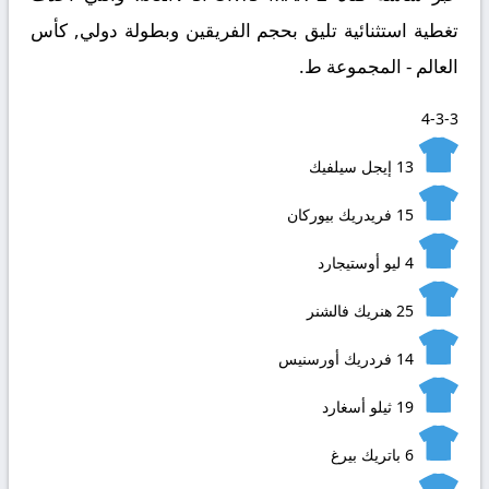
تغطية استثنائية تليق بحجم الفريقين وبطولة دولي, كأس
العالم - المجموعة ط.
4-3-3
13
إيجل سيلفيك
15
فريدريك بيوركان
4
ليو أوستيجارد
25
هنريك فالشنر
14
فردريك أورسنيس
19
ثيلو أسغارد
6
باتريك بيرغ