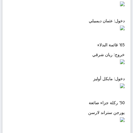
دخول:
عثمان ديمبيلي
65'
قائمة البدلاء
خروج:
ريان شرقي
دخول:
مايكل أوليز
50'
ركلة جزاء ضائعة
يورجن ستراند لارسن