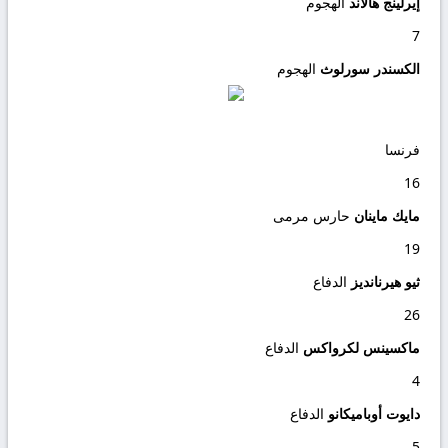
إيرلينج هالاند
الهجوم
7
الكسندر سورلوث
الهجوم
فرنسا
16
مايك ماينان
حارس مرمى
19
ثيو هيرنانديز
الدفاع
26
ماكسينس لكرواكس
الدفاع
4
دايوت أوباميكانو
الدفاع
5