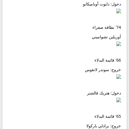
دخول:
دايوت أوباميكانو
74'
بطاقة صفراء
أوريلين تشواميني
66'
قائمة البدلاء
خروج:
سوندر لانغوس
دخول:
هنريك فالشنر
65'
قائمة البدلاء
خروج:
برادلي باركولا