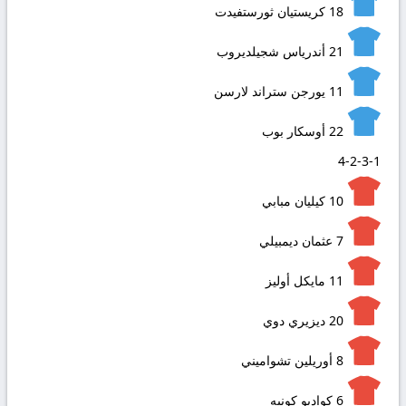
18
كريستيان ثورستفيدت
21
أندرياس شجيلديروب
11
يورجن ستراند لارسن
22
أوسكار بوب
4-2-3-1
10
كيليان مبابي
7
عثمان ديمبيلي
11
مايكل أوليز
20
ديزيري دوي
8
أوريلين تشواميني
6
كواديو كونيه