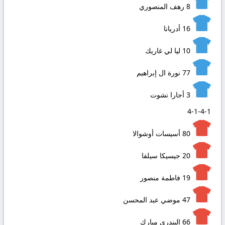
8
رهف المنصوري
16
أدريانا
10
ليا لي غاريك
77
نورة ال إبراهيم
3
أجارا نشوت
4-1-4-1
80
أسيسات أوشوالا
20
جيسيكا سيلفا
19
فاطمة منصور
47
موضي عبد المحسن
66
البندري مبارك