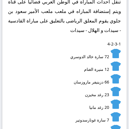
تنقل أحداث المباراة في الوطن العربي فضائيا على قناة
ويتم إستضافة المباراه في ملعب ملعب الأمير سعود بن
جلوي يقوم المعلق الرياضى بالتعليق على مباراة القادسية
- سيدات و الهلال - سيدات
4-2-3-1
72
سارة خالد الدوسري
12
منيرة الغنام
66
دزينيفر ماروزسان
23
رغد مخيزن
20
رغد مانيا
7
سارة غونارسدوتير