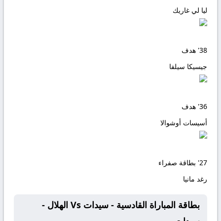
ليا لي غاريك
38'
هدف
جيسيكا سيلفا
36'
هدف
أسيسات أوشوالا
27'
بطاقة صفراء
رغد مانيا
بطاقة المباراة القادسية - سيدات Vs الهلال -