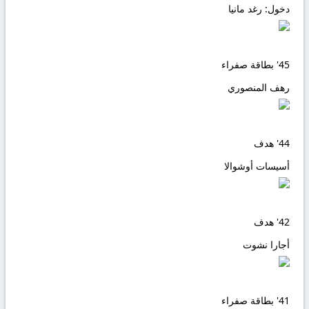
دخول:
رغد مانيا
45'
بطاقة صفراء
رهف المنصوري
44'
هدف
أسيسات أوشوالا
42'
هدف
أجارا نشوت
41'
بطاقة صفراء