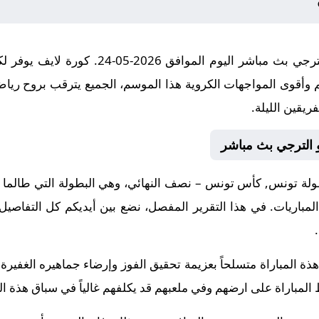
مباراة الشبيبة الرياضية بالعمران و الترجي بث 
 وأقوى المواجهات الكروية هذا الموسم، الجميع يترقب بروح رياض
ريقين الليلة.
 و الترجي بث مباشر
ة تونس, كأس تونس – نصف النهائي، وهي البطولة التي طالما عودت
المباريات. في هذا التقرير المفصل، نضع بين أيديكم كل التفاصيل
 هذة المباراة متسلحاً بعزيمة تحقيق الفوز وإرضاء جماهيره الغفير
المباراة على ارضهم وفي ملعبهم قد يكلفهم غالياً في سباق هذة ال