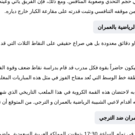
 حجم التحدي وصعوبة المنافس. ومع ذلك، فإن الفريق يأتي وعينه
 من موقفه التنافسي وتثبت قدرته على مقارعة الكبار خارج دياره.
لرياضية بالعمران
 دقائق معدودة بل هي صراع حقيقي على النقاط الثلاث التي قد 
ة سيكون حاضراً بقوة فكل مدرب قد قام بدراسة نقاط ضعف وقوة ا
خط الوسط التي تُعد مفتاح الفوز في مثل هذه المباريات المغلق
ه لاحتضان هذه القمة الكروية في هذا الملعب التاريخي الذي شهد 
ه أقدام لاعبي الشبيبة الرياضية بالعمران و الترجي. من المتوقع أن
عمران ضد الترجي
تنطلق أحداث هذه المباراة الحماسية في تمام الساعة 17:30 بتوقيت الم