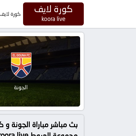
كورة لايف
كورة لايف
koora live
الجونة
بث مباشر مباراة الجونة و ك
مجموعة الهبوط koora live