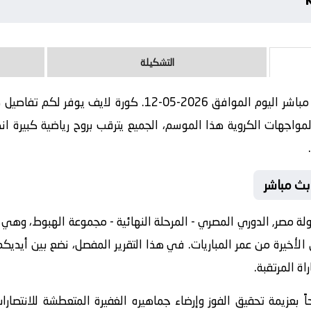
التشكيلة
مباراة الجونة و كهرباء الاسماعيلية بث مباشر اليوم الموافق 26
اجهات الكروية هذا الموسم، الجميع يترقب بروح رياضية كبيرة انط
 بث مباشر
مصر, الدوري المصري - المرحلة النهائية - مجموعة الهبوط، وهي الب
ق الأخيرة من عمر المباريات. في هذا التقرير المفصل، نضع بين أيدي
اة المرتقبة.
ً بعزيمة تحقيق الفوز وإرضاء جماهيره الغفيرة المتعطشة للانتصار