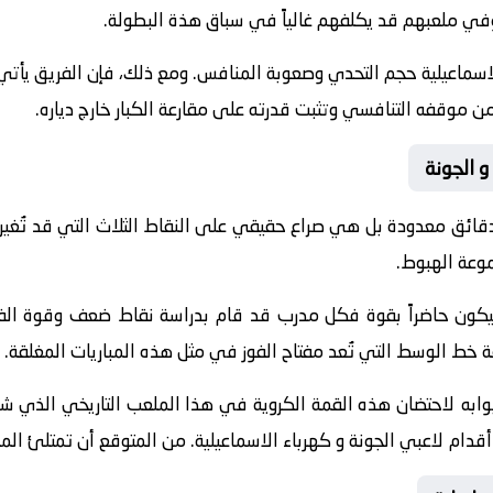
وفي ملعبهم قد يكلفهم غالياً في سباق هذة البطولة.
لاسماعيلية حجم التحدي وصعوبة المنافس. ومع ذلك، فإن الفريق يأتي 
ز من موقفه التنافسي وتثبت قدرته على مقارعة الكبار خارج دياره.
و الجونة
دقائق معدودة بل هي صراع حقيقي على النقاط الثلاث التي قد تُغي
موعة الهبوط.
ة سيكون حاضراً بقوة فكل مدرب قد قام بدراسة نقاط ضعف وقوة ا
ط الوسط التي تُعد مفتاح الفوز في مثل هذه المباريات المغلقة.
أبوابه لاحتضان هذه القمة الكروية في هذا الملعب التاريخي الذي شه
 أقدام لاعبي الجونة و كهرباء الاسماعيلية. من المتوقع أن تمتلئ الم