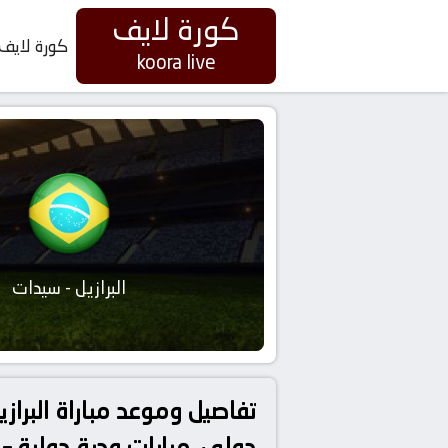
كورة لايف
كورة لايف
koora live
البرازيل - سيدات
دولي, مبايات ودية دولية –