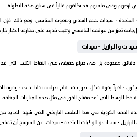
على ارضهم وفي ملعبهم قد يكلفهم غالياً في سباق هذة البطولة.
ت المتحدة - سيدات حجم التحدي وصعوبة المنافس. ومع ذلك، فإن ا
 إيجابية تعزز من موقفه التنافسي وتثبت قدرته على مقارعة الكبار خارج 
سيدات و البرازيل - سيدات
 دقائق معدودة بل هي صراع حقيقي على النقاط الثلاث التي قد 
ة سيكون حاضراً بقوة فكل مدرب قد قام بدراسة نقاط ضعف وقوة ا
ط الوسط التي تُعد مفتاح الفوز في مثل هذه المباريات المغلقة.
ذه القمة الكروية في هذا الملعب التاريخي الذي شهد العديد من ا
 البرازيل - سيدات و الولايات المتحدة - سيدات. من المتوقع أن تمتلئ