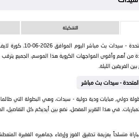
التشكيلة
مباراة البرازيل - سيدات و الولا
ة من أهم وأقوى المواجهات الكروية هذا الموسم، الجميع يترقب برو
ين الفريقين الليلة.
 المتحدة - سيدات بث مباشر
 دولي, مبايات ودية دولية - سيدات، وهي البطولة التي طالما عود
لمباريات. في هذا التقرير المفصل، نضع بين أيديكم كل التفاصيل، ال
راة متسلحاً بعزيمة تحقيق الفوز وإرضاء جماهيره الغفيرة المتعطش