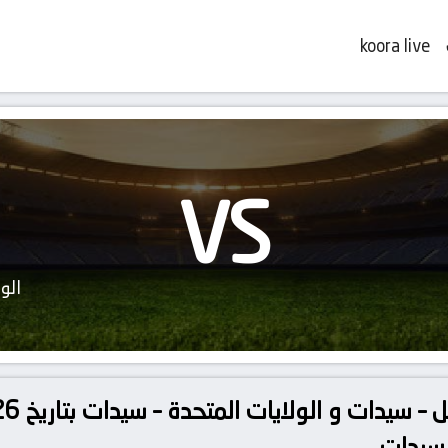
koora live
VS
الو
 سيدات