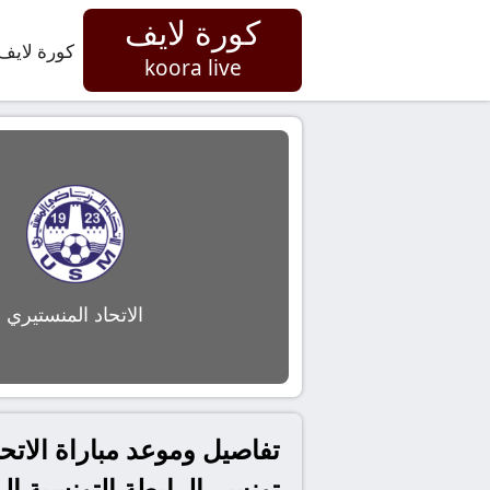
كورة لايف
كورة لايف
koora live
الاتحاد المنستيري
تونس, الرابطة التونسية ال