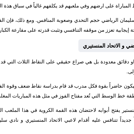
المباراة على ارضهم وفي ملعبهم قد يكلفهم غالياً في سباق هذة ال
سليمان الرياضي حجم التحدي وصعوبة المنافس. ومع ذلك، فإن الف
جة إيجابية تعزز من موقفه التنافسي وتثبت قدرته على مقارعة الكبار
ي و الاتحاد المنستيري
 دقائق معدودة بل هي صراع حقيقي على النقاط الثلاث التي قد 
لى.
ة سيكون حاضراً بقوة فكل مدرب قد قام بدراسة نقاط ضعف وقوة ا
خط الوسط التي تُعد مفتاح الفوز في مثل هذه المباريات المغلق
ر يفتح أبوابه لاحتضان هذه القمة الكروية في هذا الملعب الت
 جديداً تتنافس عليه أقدام لاعبي الاتحاد المنستيري و نادي سل