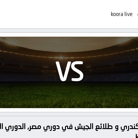
koora live
VS
كندري و طلائع الجيش في دوري مصر, الدوري المص