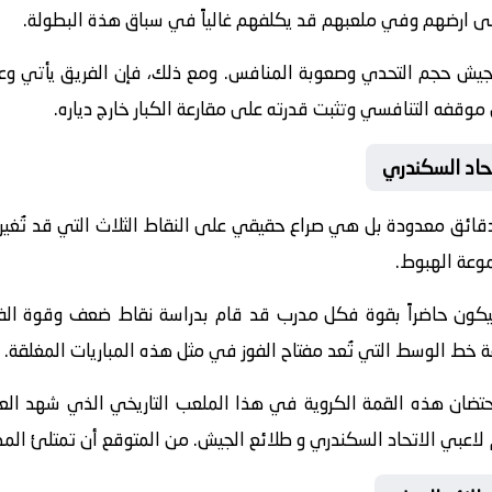
على ارضهم وفي ملعبهم قد يكلفهم غالياً في سباق هذة البطولة.
لجيش حجم التحدي وصعوبة المنافس. ومع ذلك، فإن الفريق يأتي وعين
ن موقفه التنافسي وتثبت قدرته على مقارعة الكبار خارج دياره.
حاد السكندري
دقائق معدودة بل هي صراع حقيقي على النقاط الثلاث التي قد تُغي
موعة الهبوط.
ة سيكون حاضراً بقوة فكل مدرب قد قام بدراسة نقاط ضعف وقوة ا
ط الوسط التي تُعد مفتاح الفوز في مثل هذه المباريات المغلقة.
احتضان هذه القمة الكروية في هذا الملعب التاريخي الذي شهد العدي
 لاعبي الاتحاد السكندري و طلائع الجيش. من المتوقع أن تمتلئ المد