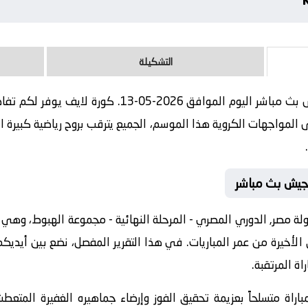
التشكيلة
مباراة الاتحاد السكندري و طلائع الجيش بث مباشر اليوم ا
لمواجهات الكروية هذا الموسم، الجميع يترقب بروح رياضية كبيرة ان
الجيش بث مباشر
مصر, الدوري المصري - المرحلة النهائية - مجموعة الهبوط، وهي الب
ق الأخيرة من عمر المباريات. في هذا التقرير المفصل، نضع بين أيدي
اة المرتقبة.
راة متسلحاً بعزيمة تحقيق الفوز وإرضاء جماهيره الغفيرة المتعطش