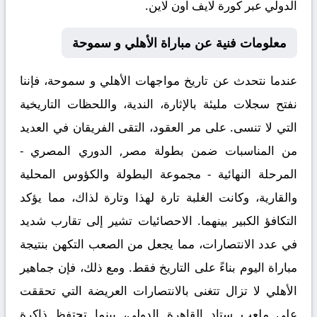
الدولي عبر
كورة لايف اون لاين
.
معلومات فنية عن مباراة الأهلي و سموحة
عندما نتحدث عن
تاريخ مواجهات الأهلي و سموحة
، فإننا
نفتح سجلات مليئة بالإثارة، الندية، واللحظات التاريخية
التي لا تنسى. على مر العقود، التقى الفريقان في العديد
من المناسبات ضمن بطولة مصر, الدوري المصري -
المرحلة النهائية - مجموعة البطولة والكؤوس المحلية
والقارية، وكانت الغلبة تارة لهذا وتارة لذاك، مما يؤكد
التكافؤ الكبير بينهما. الاحصائيات تشير إلى تقارب شديد
في عدد الانتصارات، مما يجعل من الصعب التكهن بنتيجة
مباراة اليوم بناءً على التاريخ فقط. ومع ذلك، فإن جماهير
الأهلي لا تزال تتغنى بالانتصارات العريضة التي تحققت
على ملعب ستاد القاهرة الدولي، بينما تحتفظ ذاكرة