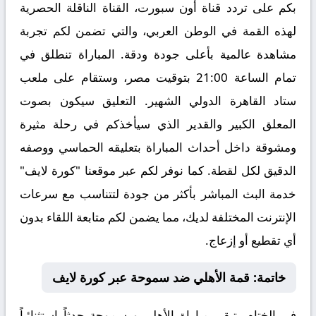
بكم على تردد قناة
أون سبورت
، القناة الناقلة الحصرية
لهذه القمة في الوطن العربي، والتي تضمن لكم تجربة
مشاهدة عالمية بأعلى جودة ودقة. المباراة تنطلق في
تمام الساعة
21:00
بتوقيت مصر، وستقام على ملعب
ستاد القاهرة الدولي
الشهير. التعليق سيكون بصوت
المعلق الكبير والقدير
الذي سيأخذكم في رحلة مثيرة
ومشوقة داخل أحداث المباراة بتعليقه الحماسي ووصفه
الدقيق لكل لقطة. كما نوفر لكم عبر موقعنا "كورة لايف"
خدمة البث المباشر بأكثر من جودة لتتناسب مع سرعات
الإنترنت المختلفة لديك، مما يضمن لكم متابعة اللقاء بدون
أي تقطيع أو إزعاج.
خاتمة: قمة الأهلي ضد سموحة عبر كورة لايف
في الختام، تبقى مباراة
الأهلي و سموحة حدثاً استثنائياً