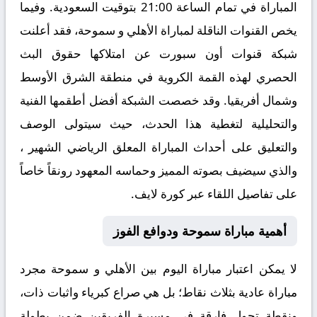
المباراة في تمام الساعة 21:00 بتوقيت السعودية. وفيما
يخص القنوات الناقلة لمباراة الأهلي و سموحة، فقد أعلنت
شبكة قنوات أون سبورت عن امتلاكها حقوق البث
الحصري لهذه القمة الكروية في منطقة الشرق الأوسط
وشمال أفريقيا. وقد خصصت الشبكة أفضل أطقمها الفنية
والتحليلية لتغطية هذا الحدث، حيث سيتولى الوصف
والتعليق على أحداث المباراة المعلق الرياضي الشهير ،
والذي سيضيف بصوته المميز وحماسه المعهود رونقاً خاصاً
على تفاصيل اللقاء عبر
كورة لايف
.
أهمية مباراة سموحة ودوافع الفوز
لا يمكن اعتبار مباراة اليوم بين
الأهلي
و
سموحة
مجرد
مباراة عادية بثلاث نقاط؛ بل هي صراع كبرياء واثبات ذات،
ونقطة تحول فارقة في مسيرة الفريقين ضمن بطولة