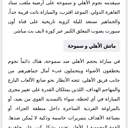
سيقدمه نجوم الأهلي و سموحة على أرضية ملعب ستاد
القاهرة الدولي. الموعد اقترب، والمباراة باتت قريبة جداً،
والجماهير تستعد لليلة كروية تاريخية على قناة أون
سبورت بصوت المعلق الكبير عبر
كورة لايف بث مباشر
.
ماتش الأهلي و سموحة
في مباراة بحجم
الأهلي ضد سموحة
، هناك دائماً نجوم
يخطفون الأضواء ويتحملون عبء آمال جماهيرهم. من
جانب فريق الأهلي، تتجه الأنظار نحو صانع الألعاب البارع
والمهاجم الهداف، اللذين يمتلكان القدرة على تغيير مجرى
المباراة في أي لحظة، سواء بالتسديد القوي من بعيد، أو
بالمراوغة الفردية الساحرة داخل منطقة الجزاء، أو
بصناعة الأهداف بتمريرات حاسمة وذكية لا يُمكن صدها.
القوة الهجومية لـ الأهلي تعتمد بشكل كبير على جاهزية