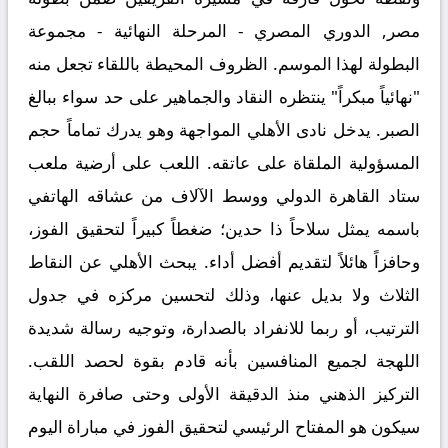
مصر, الدوري المصري - المرحلة النهائية - مجموعة
البطولة لهذا الموسم. الظروف المحيطة باللقاء تجعل منه
"نهائياً مبكراً" ينتظره النقاد والجماهير على حد سواء ببالغ
الصبر. يدخل نادى
الأهلي
المواجهة وهو يدرك تماماً حجم
المسؤولية الملقاة على عاتقه. اللعب على أرضية ملعب
ستاد القاهرة الدولي ووسط الآلاف من عشاقه الهاتفي
باسمه يمثل سلاحاً ذا حدين؛ ضغطاً كبيراً لتحقيق الفوز،
وحافزاً هائلاً لتقديم أفضل أداء. يبحث الأهلي عن النقاط
الثلاث ولا بديل عنها، وذلك لتحسين مركزه في جدول
الترتيب، أو ربما للانفراد بالصدارة، وتوجيه رسالة شديدة
اللهجة لجميع المنافسين بأنه قادم بقوة لحصد اللقب.
التركيز الذهني منذ الدقيقة الأولى وحتى صافرة النهاية
سيكون هو المفتاح الرئيسي لتحقيق الفوز في مباراة اليوم