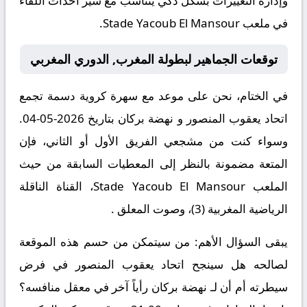
وإدارة التغييرات بشكل ذكي يتناسب مع سير أحداث اللقاء
في ملعب Stade Yacoub El Mansour.
توقعات الجماهير لبطولة المغرب, الدوري المغربي
في الختام، نحن على موعد مع سهرة كروية دسمة تجمع
اتحاد يعقوب المنصور و نهضة بركان بتاريخ 2026-05-04.
وسواء كنت من مشجعي الفريق الأول أو الثاني، فإن
المتعة مضمونة بالنظر إلى المعطيات السابقة من حيث
الملعب Stade Yacoub El Mansour، القناة الناقلة
الرياضية المغربية (3)، وصوت المعلق .
يبقى السؤال الأهم: من سيتمكن من حسم هذه الموقعة
لصالحه هل سينجح اتحاد يعقوب المنصور في فرض
سيطرته أم أن لـ نهضة بركان رأياً آخر في معقل منافسه؟