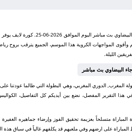
مباراة اتحاد يعقوب المنصور و الرجاء البيضاو
 وأقوى المواجهات الكروية هذا الموسم، الجميع يترقب بروح رياض
ريقين الليلة.
جاء البيضاوي بث مباشر
المغرب, الدوري المغربي، وهي البطولة التي طالما عودتنا على الإ
في هذا التقرير المفصل، نضع بين أيديكم كل التفاصيل، الكواليس
المباراة متسلحاً بعزيمة تحقيق الفوز وإرضاء جماهيره الغفيرة
المباراة على ارضهم وفي ملعبهم قد يكلفهم غالياً في سباق هذة ال