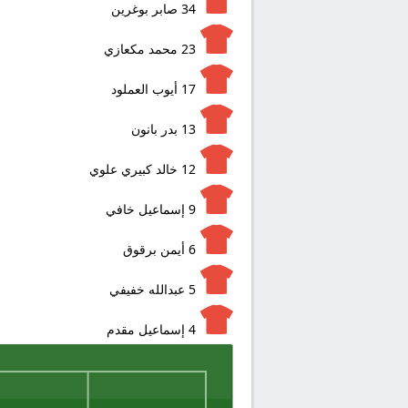
34
صابر بوغرين
23
محمد مكعازي
17
أيوب العملود
13
بدر بانون
12
خالد كبيري علوي
9
إسماعيل خافي
6
أيمن برقوق
5
عبدالله خفيفي
4
إسماعيل مقدم