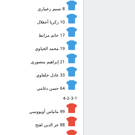
8
نسيم زعبياري
10
زكريا أجغلال
17
حاتم مرابط
19
محمد الحياوي
21
إبراهيم منصوري
33
عادل خلفاوي
64
حسن دغامي
4-2-3-1
99
ماتياس أويووسي
88
عز الدين لفتح