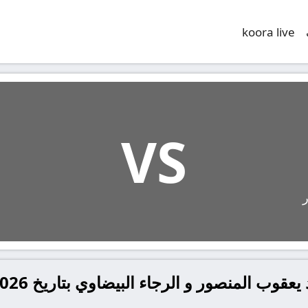
koora live
VS