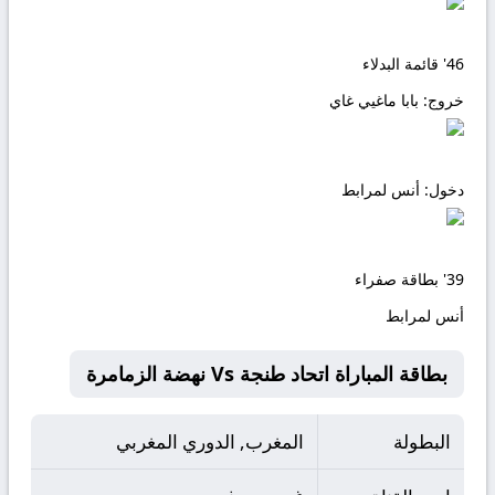
46'
قائمة البدلاء
خروج:
بابا ماغيي غاي
دخول:
أنس لمرابط
39'
بطاقة صفراء
أنس لمرابط
بطاقة المباراة اتحاد طنجة Vs نهضة الزمامرة
البطولة
المغرب, الدوري المغربي