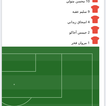
10
محسن متولي
9
سليم عقبة
4
اسحاق زيداني
2
جيمس أجاكو
1
مروان فخر