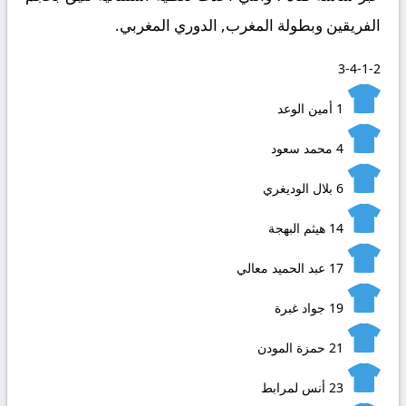
الفريقين وبطولة المغرب, الدوري المغربي.
3-4-1-2
1
أمين الوعد
4
محمد سعود
6
بلال الوديغري
14
هيثم البهجة
17
عبد الحميد معالي
19
جواد غبرة
21
حمزة المودن
23
أنس لمرابط