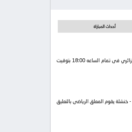
أحداث المباراة
يلتقى اليوم 2026-05-08 كلا من نادى اتحاد خنشلة و نادي مولودية البيض فى بطولة الجزائر, الدوري الجزائري فى تمام الساعه 18:00 بتوقيت
 خنشلة يقوم المعلق الرياضى بالتعليق