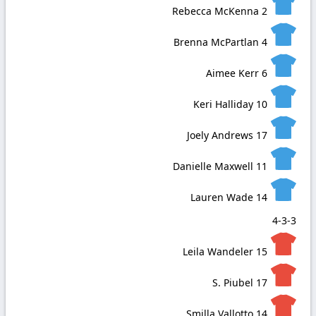
Rebecca McKenna
2
Brenna McPartlan
4
Aimee Kerr
6
Keri Halliday
10
Joely Andrews
17
Danielle Maxwell
11
Lauren Wade
14
4-3-3
Leila Wandeler
15
S. Piubel
17
Smilla Vallotto
14