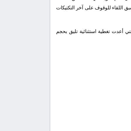
بق اللقاء للوقوف على آخر التكتيكات
داث وفعاليات هذه المباراة المرتقبة حصرياً عبر شاشة قناة beIN SPORTS MAX 2، والتي أعدت تغطية استثنائية تليق بحجم