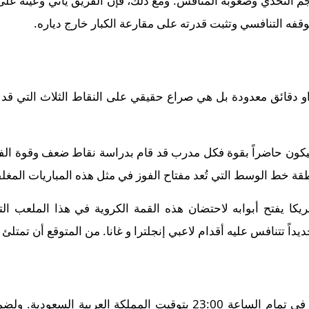
جم التحدي وصعوبة المنافس. ومع ذلك، فإن الفريق يأتي وعينه على
موقفه التنافسي وتثبت قدرته على مقارعة الكبار خارج دياره.
 دقائق معدودة بل هي صراع حقيقي على النقاط الثلاث التي قد 
ة سيكون حاضراً بقوة فكل مدرب قد قام بدراسة نقاط ضعف وقوة ا
خط الوسط التي تُعد مفتاح الفوز في مثل هذه المباريات المغلق
كا يفتح أبوابه لاحتضان هذه القمة الكروية في هذا الملعب الت
يداً تتنافس عليه أقدام لاعبي إنجلترا و غانا. من المتوقع أن تمتل
تنطلق أحداث هذه المباراة الحماسية في تمام الساعة 23:00 بتوقيت الم