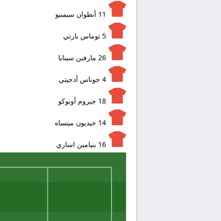
11
أنطوان سيمنيو
5
توماس بارتي
26
مارفين سينايا
4
جوناس أدجيتي
18
جيروم أوبوكو
14
جيديون مينساه
16
بنيامين اساري