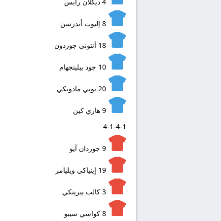
4
ديكلان رايس
8
إليوت أندرسن
18
أنتوني جوردون
10
جود بيلينجهام
20
نوني مادويكي
9
هاري كين
4-1-4-1
9
جوردان آيو
19
إينياكي ويليامز
3
كالب ييرينكي
8
كواسي سيبو