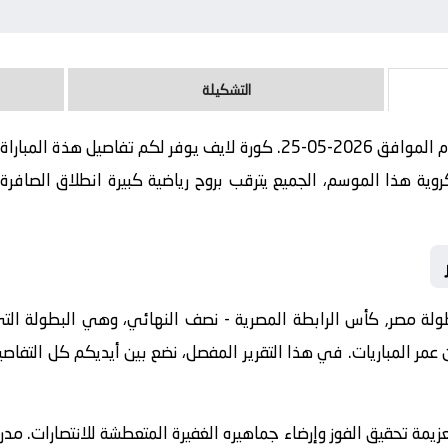
التشكيلة
مباراة إنبي و وادي دجلة بث مباشر اليوم الموافق 2026-05-25. كورة لايف ي
ة هذا الموسم، الجميع يترقب بروح رياضية كبيرة انطلاق الصافرة ا
 مصر, كأس الرابطة المصرية - نصف النهائي، وهي البطولة التي ط
ن عمر المباريات. في هذا التقرير المفصل، نضع بين أيديكم كل التفاص
عزيمة تحقيق الفوز وإرضاء جماهيره الغفيرة المتعطشة للانتصارات. مدر