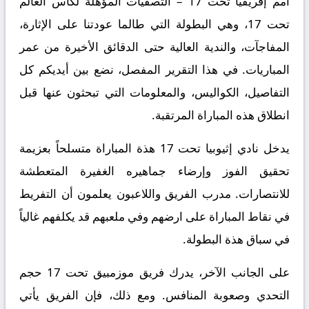
أمم إفريقيا تحت 17 – التصفيات المؤهلة لكأس العالم
تحت 17، وهي البطولة التي طالما عودتنا على الإثارة،
المفاجآت، والندية العالية حتى الدقائق الأخيرة من عمر
المباريات. في هذا التقرير المفصل، نضع بين أيديكم كل
التفاصيل، الكواليس، والمعلومات التي تبحثون عنها قبل
انطلاق هذه المباراة المرتقبة.
يدخل نادي إثيوبيا تحت 17 هذة المباراة متسلحاً بعزيمة
تحقيق الفوز وإرضاء جماهيره الغفيرة المتعطشة
للانتصارات. مدرب الفريق واللاعبون يعلمون أن التفريط
في نقاط المباراة على ارضهم وفي ملعبهم قد يكلفهم غالياً
في سباق هذة البطولة.
على الجانب الآخر، يدرك فريق موزمبيق تحت 17 حجم
التحدي وصعوبة المنافس. ومع ذلك، فإن الفريق يأتي