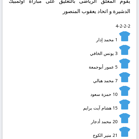
يقوم المعلق الرياضى بالتعليق على مباراة أولمبيك
الدشيرة و اتحاد يعقوب المنصور
4-2-2-2
1
محمد إدار
3
يونس الخافي
5
عمور أبوجمعة
7
محمد هبالي
10
حمزة سعود
15
هشام آيت برايم
20
محمد أدجار
21
منير الكوج