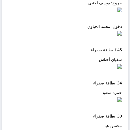
خروج:
يوسف لجنبي
دخول:
محمد الحياوي
45'
1
بطاقة صفراء
سفيان أحناش
34'
بطاقة صفراء
حمزة سعود
30'
بطاقة صفراء
محسن عبا