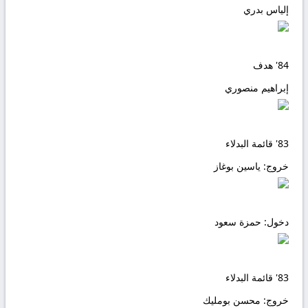
إلياس بدري
84'
هدف
إبراهيم منصوري
83'
قائمة البدلاء
خروج:
ياسين بوغاز
دخول:
حمزة سعود
83'
قائمة البدلاء
خروج:
محسن بومليك