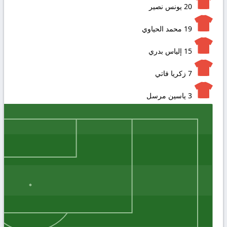
20
يونس نصير
19
محمد الحياوي
15
إلياس بدري
7
زكريا فاتي
3
ياسين مرسل