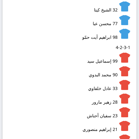
32
الشيخ كيتا
77
محسن عبا
98
ابراهيم أيت حمّو
4-2-3-1
99
إسماعيل سيد
90
محمد البدوي
33
عادل خلفاوي
28
زهير مارور
23
سفيان أحناش
21
إبراهيم منصوري