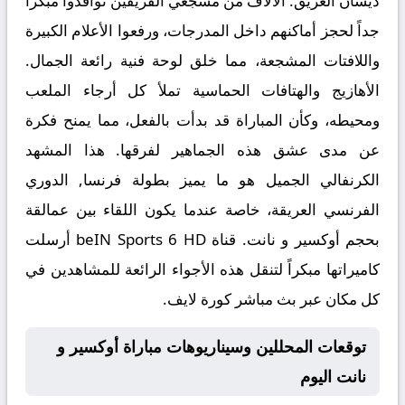
ديشان العريق. الآلاف من مشجعي الفريقين توافدوا مبكراً
جداً لحجز أماكنهم داخل المدرجات، ورفعوا الأعلام الكبيرة
واللافتات المشجعة، مما خلق لوحة فنية رائعة الجمال.
الأهازيج والهتافات الحماسية تملأ كل أرجاء الملعب
ومحيطه، وكأن المباراة قد بدأت بالفعل، مما يمنح فكرة
عن مدى عشق هذه الجماهير لفرقها. هذا المشهد
الكرنفالي الجميل هو ما يميز بطولة
فرنسا, الدوري
الفرنسي
العريقة، خاصة عندما يكون اللقاء بين عمالقة
بحجم أوكسير و نانت. قناة beIN Sports 6 HD أرسلت
كاميراتها مبكراً لتنقل هذه الأجواء الرائعة للمشاهدين في
كل مكان عبر
بث مباشر كورة لايف
.
توقعات المحللين وسيناريوهات مباراة أوكسير و
نانت اليوم