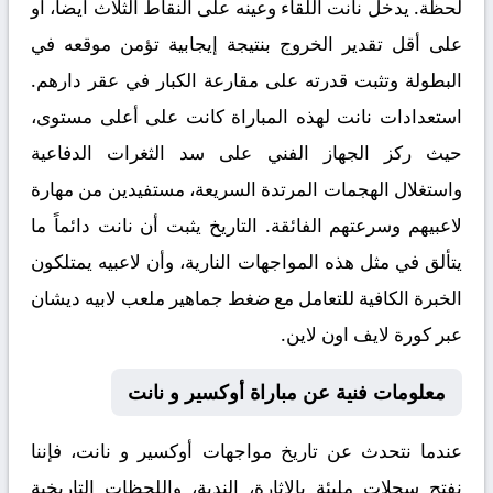
لحظة. يدخل نانت اللقاء وعينه على النقاط الثلاث أيضاً، أو
على أقل تقدير الخروج بنتيجة إيجابية تؤمن موقعه في
البطولة وتثبت قدرته على مقارعة الكبار في عقر دارهم.
استعدادات نانت لهذه المباراة كانت على أعلى مستوى،
حيث ركز الجهاز الفني على سد الثغرات الدفاعية
واستغلال الهجمات المرتدة السريعة، مستفيدين من مهارة
لاعبيهم وسرعتهم الفائقة. التاريخ يثبت أن نانت دائماً ما
يتألق في مثل هذه المواجهات النارية، وأن لاعبيه يمتلكون
الخبرة الكافية للتعامل مع ضغط جماهير ملعب لابيه ديشان
عبر
كورة لايف اون لاين
.
معلومات فنية عن مباراة أوكسير و نانت
عندما نتحدث عن
تاريخ مواجهات أوكسير و نانت
، فإننا
نفتح سجلات مليئة بالإثارة، الندية، واللحظات التاريخية