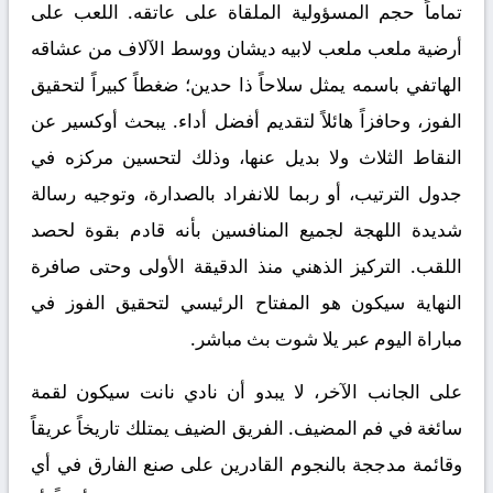
تماماً حجم المسؤولية الملقاة على عاتقه. اللعب على
أرضية ملعب ملعب لابيه ديشان ووسط الآلاف من عشاقه
الهاتفي باسمه يمثل سلاحاً ذا حدين؛ ضغطاً كبيراً لتحقيق
الفوز، وحافزاً هائلاً لتقديم أفضل أداء. يبحث أوكسير عن
النقاط الثلاث ولا بديل عنها، وذلك لتحسين مركزه في
جدول الترتيب، أو ربما للانفراد بالصدارة، وتوجيه رسالة
شديدة اللهجة لجميع المنافسين بأنه قادم بقوة لحصد
اللقب. التركيز الذهني منذ الدقيقة الأولى وحتى صافرة
النهاية سيكون هو المفتاح الرئيسي لتحقيق الفوز في
مباراة اليوم عبر
يلا شوت بث مباشر
.
على الجانب الآخر، لا يبدو أن نادي
نانت
سيكون لقمة
سائغة في فم المضيف. الفريق الضيف يمتلك تاريخاً عريقاً
وقائمة مدججة بالنجوم القادرين على صنع الفارق في أي