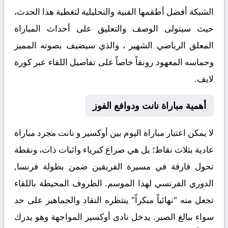
الشبكة أفضل أطقمها الفنية والتحليلية لتغطية هذا الحدث،
حيث سيتولى الوصف والتعليق على أحداث المباراة
المعلق الرياضي الشهير
، والذي سيضيف بصوته المميز
وحماسه المعهود رونقاً خاصاً على تفاصيل اللقاء عبر
كورة
لايف
.
أهمية مباراة نانت ودوافع الفوز
لا يمكن اعتبار مباراة اليوم بين
أوكسير
و
نانت
مجرد مباراة
عادية بثلاث نقاط؛ بل هي صراع كبرياء واثبات ذات، ونقطة
تحول فارقة في مسيرة الفريقين ضمن بطولة فرنسا,
الدوري الفرنسي لهذا الموسم. الظروف المحيطة باللقاء
تجعل منه "نهائياً مبكراً" ينتظره النقاد والجماهير على حد
سواء ببالغ الصبر. يدخل نادى
أوكسير
المواجهة وهو يدرك