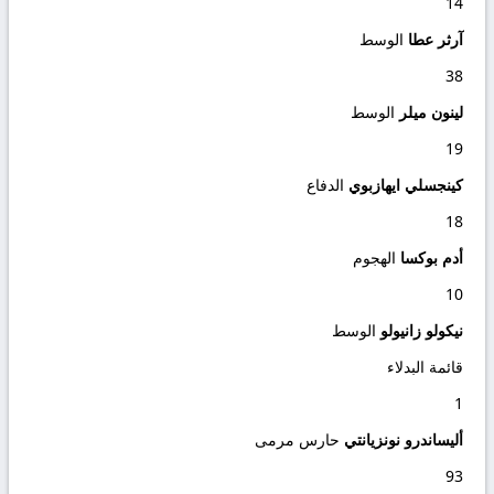
14
آرثر عطا
الوسط
38
لينون ميلر
الوسط
19
كينجسلي ايهازبوي
الدفاع
18
أدم بوكسا
الهجوم
10
نيكولو زانيولو
الوسط
قائمة البدلاء
1
أليساندرو نونزيانتي
حارس مرمى
93