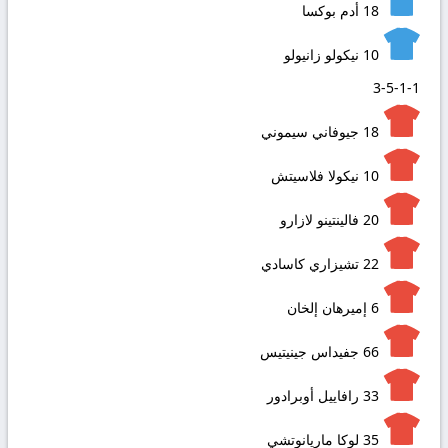
18
أدم بوكسا
10
نيكولو زانيولو
3-5-1-1
18
جيوفاني سيموني
10
نيكولا فلاسيتش
20
فالينتينو لازارو
22
تشيزاري كاسادي
6
إميرهان إلخان
66
جفيداس جينيتيس
33
رافاييل أوبرادور
35
لوكا ماريانوتشي