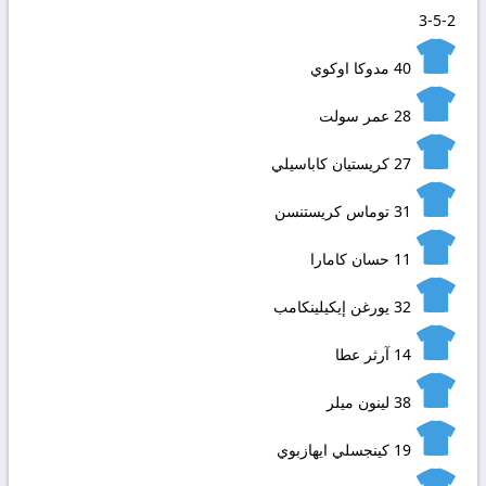
3-5-2
40
مدوكا اوكوي
28
عمر سولت
27
كريستيان كاباسيلي
31
توماس كريستنسن
11
حسان كامارا
32
يورغن إيكيلينكامب
14
آرثر عطا
38
لينون ميلر
19
كينجسلي ايهازبوي