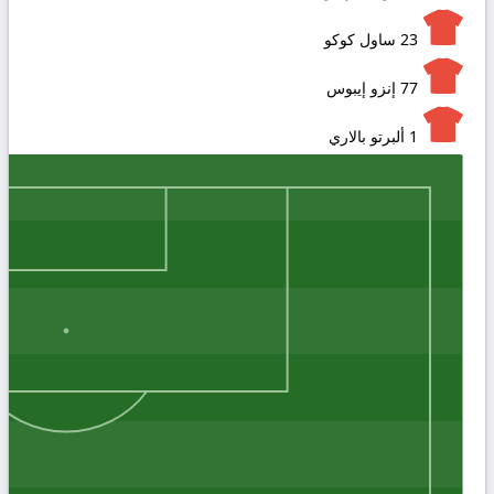
23
ساول كوكو
77
إنزو إيبوس
1
ألبرتو بالاري