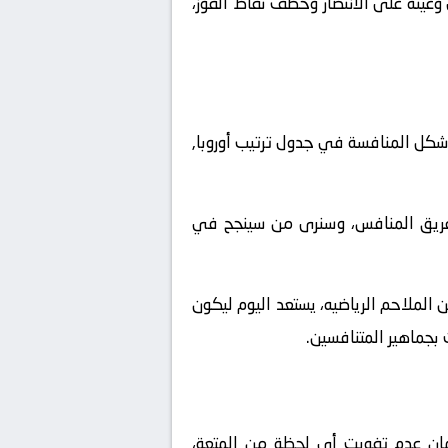
فإن الفريق يأتي وعينه على الانتصار وخطف نقاط الفوز،
شكل المنافسة في جدول ترتيب أوروبا,
لفريق المنافس، وسنرى من سينجح في
يد من الملاحم الرياضيه، يستعد اليوم ليكون
ملكة العربية السعودية. ولضمان عدم تفويت أي لحظة من المتعة،