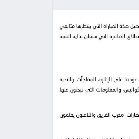
م الموافق 2026-06-28. كورة لايف يوفر لكم تفاصيل هذة المباراة التي ينتظرها متابعي
طلاق الصافرة التي ستعلن بداية القمة
 أ، وهي البطولة التي طالما عودتنا على الإثارة، المفاجآت، والندية
كواليس، والمعلومات التي تبحثون عنها
طشة للانتصارات. مدرب الفريق واللاعبون يعلمون