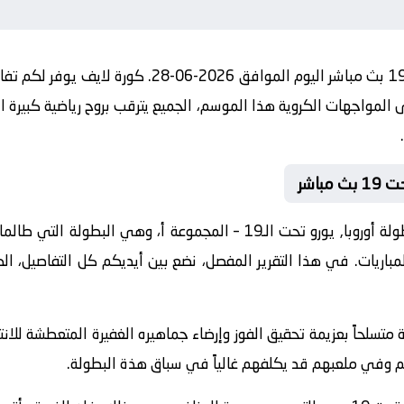
مباراة ألمانيا تحت 19 و الدنمارك تحت 19 بث مباشر اليو
لمواجهات الكروية هذا الموسم، الجميع يترقب بروح رياضية كبيرة ان
مواجهة اليوم تأتي ضمن منافسات بطولة أوروبا, يورو تحت الـ19 – المجموعة
لمباريات. في هذا التقرير المفصل، نضع بين أيديكم كل التفاصيل، ال
يا تحت 19 هذة المباراة متسلحاً بعزيمة تحقيق الفوز وإرضاء جماهيره الغفيرة المتع
هم وفي ملعبهم قد يكلفهم غالياً في سباق هذة البطولة.