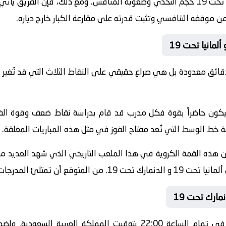
على الجانب الآخر، يدرك فريق الدنمارك تحت 19 حجم التحدي وصعوبة المنافس. ومع ذلك، 
ز من موقفه التنافسي وتثبت قدرته على مقارعة الكبار خارج دياره.
قائق معدودة بل هي صراع حقيقي على النقاط الثلاث التي قد تُغير 
ة سيكون حاضراً بقوة فكل مدرب قد قام بدراسة نقاط ضعف وقوة ا
ط الوسط التي تُعد مفتاح الفوز في مثل هذه المباريات المغلقة.
تح أبوابه لاحتضان هذه القمة الكروية في هذا الملعب التاريخي الذي شهد العد
 المدرجات بجماهير المتنافسين.
تنطلق أحداث هذه المباراة الحماسية في تمام الساعة 22:00 بتوقيت الم