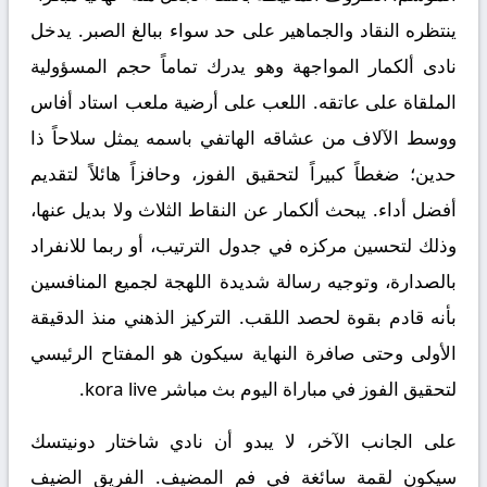
ينتظره النقاد والجماهير على حد سواء ببالغ الصبر. يدخل
نادى
ألكمار
المواجهة وهو يدرك تماماً حجم المسؤولية
الملقاة على عاتقه. اللعب على أرضية ملعب استاد أفاس
ووسط الآلاف من عشاقه الهاتفي باسمه يمثل سلاحاً ذا
حدين؛ ضغطاً كبيراً لتحقيق الفوز، وحافزاً هائلاً لتقديم
أفضل أداء. يبحث ألكمار عن النقاط الثلاث ولا بديل عنها،
وذلك لتحسين مركزه في جدول الترتيب، أو ربما للانفراد
بالصدارة، وتوجيه رسالة شديدة اللهجة لجميع المنافسين
بأنه قادم بقوة لحصد اللقب. التركيز الذهني منذ الدقيقة
الأولى وحتى صافرة النهاية سيكون هو المفتاح الرئيسي
لتحقيق الفوز في مباراة اليوم
بث مباشر kora live
.
على الجانب الآخر، لا يبدو أن نادي
شاختار دونيتسك
سيكون لقمة سائغة في فم المضيف. الفريق الضيف