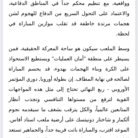
وواقعية، مع تنظيم محكم جداً في المناطق الدفاعية،
والاعتماد على التحول السريع من الدفاع للهجوم لشن
هجمات مرتدة خاطفة قد تقلب موازين المباراة في
لحظة.
وسط الملعب سيكون هو ساحة المعركة الحقيقية، فمن
يسيطر على منطقة "أمان العمليات" ويستطيع الاستحواذ
على الكرة وبناء الهجمات بهدوء، قد يحسم المباراة
لصالحه في نهاية المطاف. إن بطولة
أوروبا, دوري المؤتمر
الأوروبي - ربع النهائي
تحتاج إلى مثل هذه المواجهات
القوية لترفع من مستواها التنافسي وتجذب أنظار
المتابعين عالمياً، والكل يترقب بشغف ما سيقدمه نجوم
ألكمار و شاختار دونيتسك على أرضية ملعب استاد أفاس.
الموعد اقترب، والمباراة باتت قريبة جداً، والجماهير تستعد