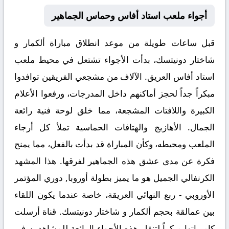
أجواء ملعب استاد أفاس وحماس الجماهير
قبل ساعات طويلة من موعد انطلاق مباراة
ألكمار و
شاختار دونيتسك
، بدأت الأجواء تشتعل في محيط ملعب
استاد أفاس العريق. الآلاف من مشجعي الفريقين توافدوا
مبكراً جداً لحجز أماكنهم داخل المدرجات، ورفعوا الأعلام
الكبيرة واللافتات المشجعة، مما خلق لوحة فنية رائعة
الجمال. الأهازيج والهتافات الحماسية تملأ كل أرجاء
الملعب ومحيطه، وكأن المباراة قد بدأت بالفعل، مما يمنح
فكرة عن مدى عشق هذه الجماهير لفرقها. هذا المشهد
الكرنفالي الجميل هو ما يميز بطولة
أوروبا, دوري المؤتمر
الأوروبي - ربع النهائي
العريقة، خاصة عندما يكون اللقاء
بين عمالقة بحجم ألكمار و شاختار دونيتسك. قناة أرسلت
كاميراتها مبكراً لتنقل هذه الأجواء الرائعة للمشاهدين في