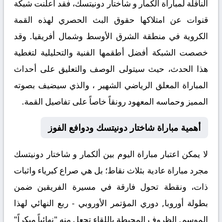
الناقلة لمباراة ألكمار و شاختار دونيتسك، فقد أعلنت شبكة
قنوات عن امتلاكها حقوق البث الحصري لهذه القمة
الكروية في منطقة الشرق الأوسط وشمال أفريقيا. وقد
خصصت الشبكة أفضل أطقمها الفنية والتحليلية لتغطية
هذا الحدث، حيث سيتولى الوصف والتعليق على أحداث
المباراة المعلق الرياضي الشهير
، والذي سيضيف بصوته
المميز وحماسه المعهود رونقاً خاصاً على تفاصيل القمة.
أهمية مباراة شاختار دونيتسك ودوافع الفوز
لا يمكن اعتبار مباراة اليوم بين
ألكمار
و
شاختار دونيتسك
مجرد مباراة عادية بثلاث نقاط؛ بل هي صراع كبرياء واثبات
ذات، ونقطة تحول فارقة في مسيرة الفريقين ضمن
بطولة أوروبا, دوري المؤتمر الأوروبي - ربع النهائي لهذا
الموسم. الظروف المحيطة باللقاء تجعل منه "نهائياً مبكراً"