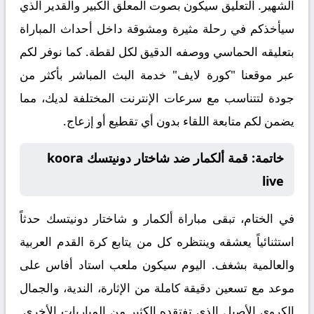
الشهير. التعليق سيكون بصوت المعلق الكبير والقدير
الذي
سيأخذكم في رحلة مثيرة ومشوقة داخل أحداث المباراة
بتعليقه الحماسي ووصفه الدقيق لكل لقطة. كما نوفر لكم
عبر موقعنا "كورة لايف" خدمة البث المباشر بأكثر من
جودة لتتناسب مع سرعات الإنترنت المختلفة لديك، مما
يضمن لكم متابعة اللقاء بدون أي تقطيع أو إزعاج.
خاتمة: قمة ألكمار ضد شاختار دونيتسك koora
live
في الختام، تبقى مباراة
ألكمار و شاختار دونيتسك حدثاً
استثنائياً يعشقه وينتظره كل من يتابع كرة القدم العربية
والعالمية بشغف. اليوم سيكون ملعب استاد أفاس على
موعد مع تسعين دقيقة كاملة من الإثارة، الندية، والجمال
الكروي الأصيل الذي تفتقده الكثير من المباريات الأخرى.