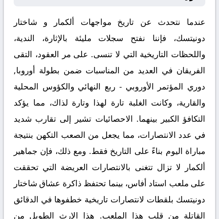
عندما نتحدث عن
تاريخ مواجهات ألكمار و شاختار
دونيتسك
، فإننا نفتح سجلات مليئة بالإثارة، الندية،
واللحظات التاريخية التي لا تنسى. على مر العقود، التقى
الفريقان في العديد من المناسبات ضمن بطولة أوروبا,
دوري المؤتمر الأوروبي - ربع النهائي والكؤوس المحلية
والقارية، وكانت الغلبة تارة لهذا وتارة لذاك، مما يؤكد
التكافؤ الكبير بينهما. الاحصائيات تشير إلى تقارب شديد
في عدد الانتصارات، مما يجعل من الصعب التكهن بنتيجة
مباراة اليوم بناءً على التاريخ فقط. ومع ذلك، فإن جماهير
ألكمار لا تزال تتغنى بالانتصارات العريضة التي تحققت
على ملعب استاد أفاس، بينما تحتفظ ذاكرة عشاق شاختار
دونيتسك بلقطات لانتصارات تاريخية خطفوها في الدقائق
القاتلة من قلب هذا الملعب. هذا الإرث الطويل من