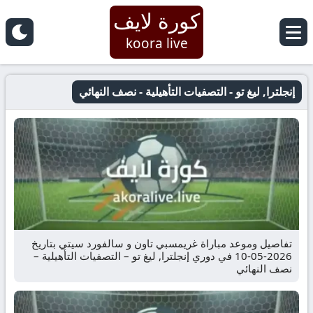
كورة لايف
koora live
إنجلترا, ليغ تو - التصفيات التأهيلية - نصف النهائي
تفاصيل وموعد مباراة غريمسبي تاون و سالفورد سيتي بتاريخ
2026-05-10 في دوري إنجلترا, ليغ تو – التصفيات التأهيلية –
نصف النهائي