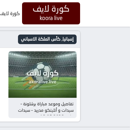
كورة لايف
كورة لايف
koora live
إسبانيا, كأس الملكة الاسباني
تفاصيل وموعد مباراة برشلونة –
سيدات و أتليتكو مدريد – سيدات
بتاريخ 2026-05-16 في دوري
إسبانيا, كأس الملكة الاسباني